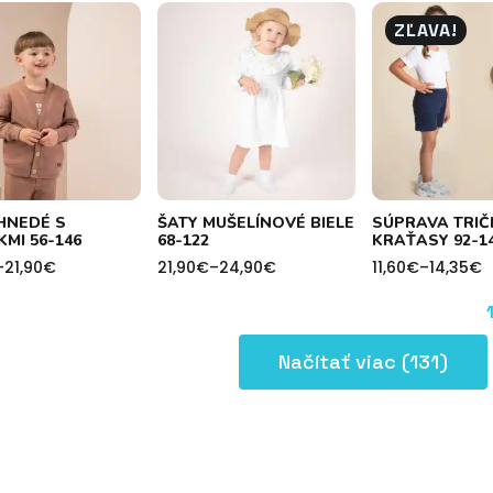
through
13,50€
h
8,75€
through
ZĽAVA!
15,80€
HNEDÉ S
ŠATY MUŠELÍNOVÉ BIELE
SÚPRAVA TRIČ
MI 56-146
68-122
KRAŤASY 92-1
–
21,90
€
21,90
€
–
24,90
€
11,60
€
–
14,35
€
Price
Price
range:
range:
21,90€
11,60€
h
through
through
24,90€
14,35€
Načítať viac (131)