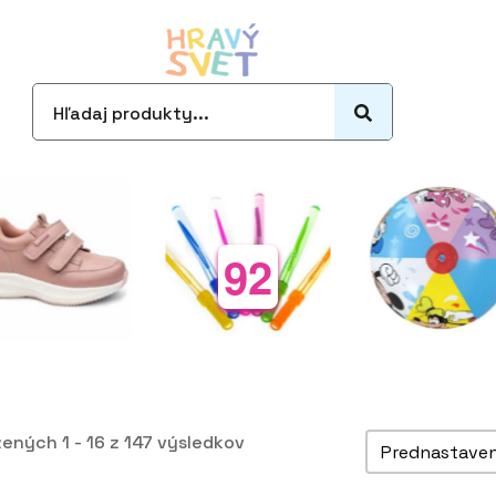
Search
for:
92
Zoradiť pro
ených 1 - 16 z 147 výsledkov
Sort content