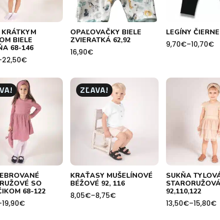
S KRÁTKYM
OPAĽOVAČKY BIELE
LEGÍNY ČIERNE
OM BIELE
ZVIERATKÁ 62,92
9,70
€
–
10,70
€
Price
A 68-146
16,90
€
range:
–
22,50
€
9,70€
through
10,70€
h
VA!
ZĽAVA!
REBROVANÉ
KRAŤASY MUŠELÍNOVÉ
SUKŇA TYLOV
RUŽOVÉ SO
BÉŽOVÉ 92, 116
STARORUŽOVÁ 
IKOM 68-122
92,110,122
8,05
€
–
8,75
€
Price
–
19,90
€
13,50
€
–
15,80
€
range:
Price
8,05€
range: