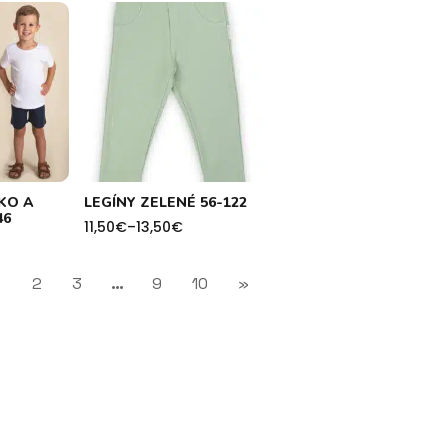
KO A
LEGÍNY ZELENÉ 56-122
46
11,50
€
–
13,50
€
Price
range:
11,50€
through
1
2
3
…
9
10
»
13,50€