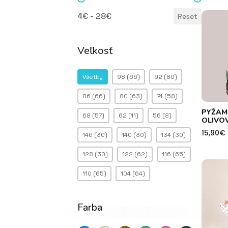
Cena
4€ - 28€
Reset
Veľkosť
Veľkosť
Všetky
98
(66)
92
(80)
86
(66)
80
(63)
74
(58)
PYŽAM
68
(57)
62
(11)
56
(8)
OLIVO
15,90
€
146
(30)
140
(30)
134
(30)
128
(30)
122
(62)
116
(65)
110
(65)
104
(64)
Farba
Modrá
Béžová
(2)
Horčicová
(1)
mentolová
(1)
Ružová
(1)
(1)
Šedá
(1)