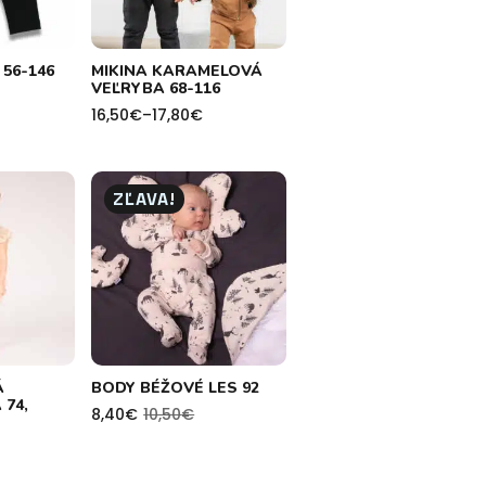
 56-146
MIKINA KARAMELOVÁ
VEĽRYBA 68-116
16,50
€
–
17,80
€
Price
range:
16,50€
through
17,80€
ZĽAVA!
Á
BODY BÉŽOVÉ LES 92
74,
8,40
€
10,50
€
Pôvodná
Aktuálna
cena
cena
bola:
je:
10,50€.
8,40€.