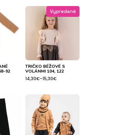
Vypredané
ANÉ
TRIČKO BÉŽOVÉ S
8-92
VOLÁNMI 104, 122
14,30
€
–
15,30
€
Price
range:
14,30€
through
15,30€