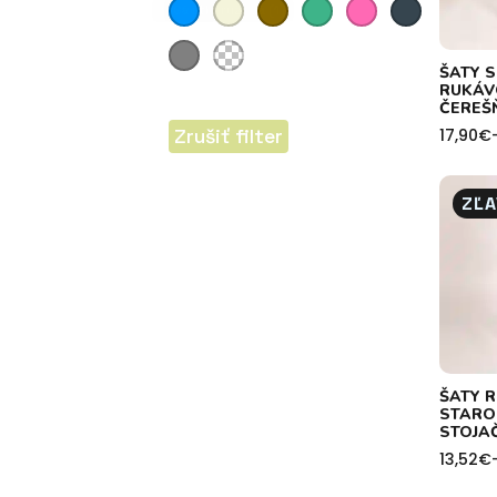
Farba
Sivá
Svetlo ružová
(1)
(1)
ŠATY 
RUKÁV
ČEREŠŇ
Zrušiť filter
17,90
€
Price
range:
17,90€
throug
ZĽA
22,50€
ŠATY 
STARO
STOJAČ
13,52
€
Price
range: