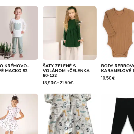
O KRÉMOVO-
ŠATY ZELENÉ S
BODY REBROV
VÉ MACKO 92
VOLÁNOM +ČELENKA
KARAMELOVÉ 6
80-122
10,50
€
18,90
€
–
21,50
€
Price
range:
18,90€
through
21,50€