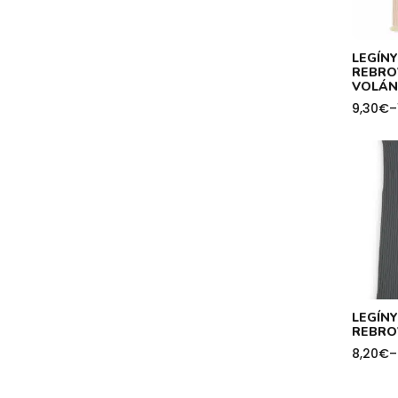
LEGÍN
REBRO
VOLÁN
9,30
€
–
Price
range:
9,30€
throug
10,20€
LEGÍNY
REBRO
8,20
€
–
Price
range:
8,20€