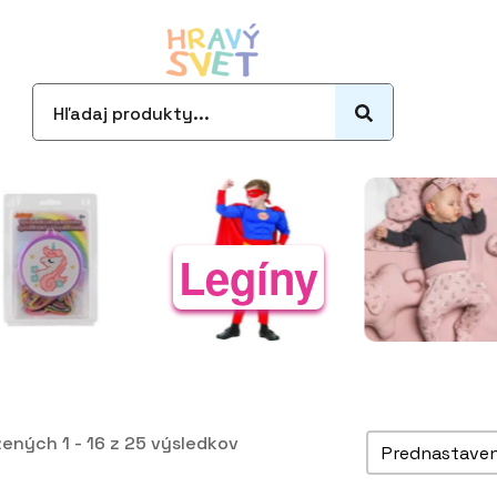
Search
for:
Legíny
Zoradiť pro
ených 1 - 16 z 25 výsledkov
Sort content