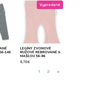
Vypredané
VANÉ
LEGÍNY ZVONOVÉ
56-146
RUŽOVÉ REBROVANÉ S
MAŠĽOU 56-86
9,70
€
1
2
»