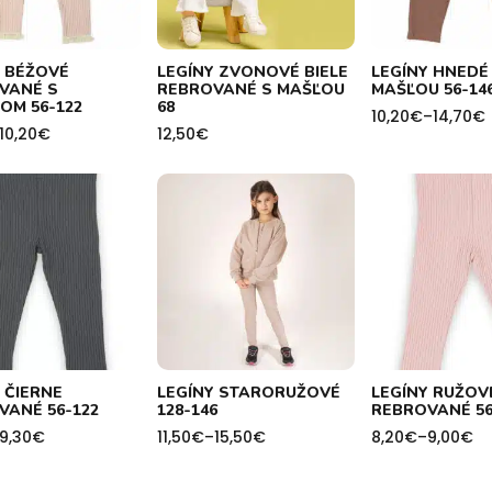
Y BÉŽOVÉ
LEGÍNY ZVONOVÉ BIELE
LEGÍNY HNEDÉ
VANÉ S
REBROVANÉ S MAŠĽOU
MAŠĽOU 56-14
OM 56-122
68
10,20
€
–
14,70
€
Price
10,20
€
12,50
€
range:
10,20€
through
h
14,70€
 ČIERNE
LEGÍNY STARORUŽOVÉ
LEGÍNY RUŽOV
VANÉ 56-122
128-146
REBROVANÉ 56
9,30
€
11,50
€
–
15,50
€
8,20
€
–
9,00
€
Price
Price
range:
range:
11,50€
8,20€