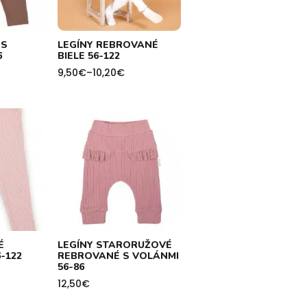
 S
LEGÍNY REBROVANÉ
6
BIELE 56-122
9,50
€
–
10,20
€
Price
range:
9,50€
through
10,20€
É
LEGÍNY STARORUŽOVÉ
-122
REBROVANÉ S VOLÁNMI
56-86
12,50
€