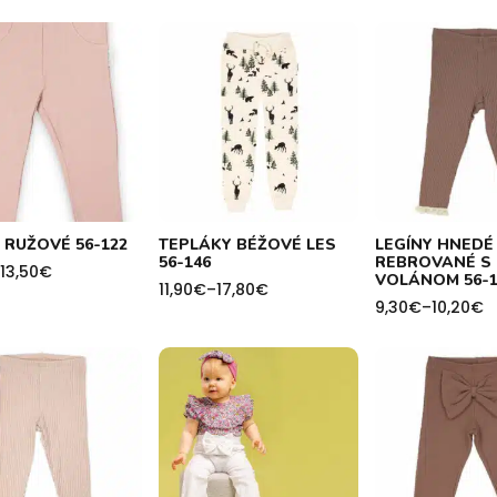
 RUŽOVÉ 56-122
TEPLÁKY BÉŽOVÉ LES
LEGÍNY HNEDÉ
56-146
REBROVANÉ S
13,50
€
VOLÁNOM 56-1
11,90
€
–
17,80
€
Price
9,30
€
–
10,20
€
range:
Price
h
11,90€
range:
through
9,30€
17,80€
through
10,20€