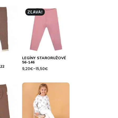
ZĽAVA!
LEGÍNY STARORUŽOVÉ
56-146
22
9,20
€
–
15,50
€
Price
range:
9,20€
through
15,50€