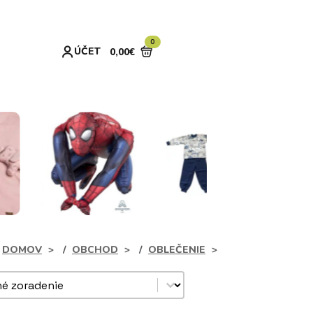
0
ÚČET
0,00
€
DOMOV
OBCHOD
OBLEČENIE
dukty