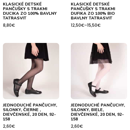
KLASICKÉ DETSKÉ
KLASICKÉ DETSKÉ
PANČUŠKY S TRAKMI
PANČUŠKY S TRAKMI
DUCIKA ZO 100% BAVLNY
DUFIKA ZO 100% BIO
TATRASVIT
BAVLNY TATRASVIT
8,80
€
12,50
€
–
15,50
€
Price
range:
12,50€
through
15,50€
JEDNODUCHÉ PANČUCHY,
JEDNODUCHÉ PANČUCHY,
SILONKY, ČIERNE ,
SILONKY, BIELE,
DIEVČENSKÉ, 20 DEN, 92-
DIEVČENSKÉ, 20 DEN, 92-
158
158
2,60
€
2,60
€