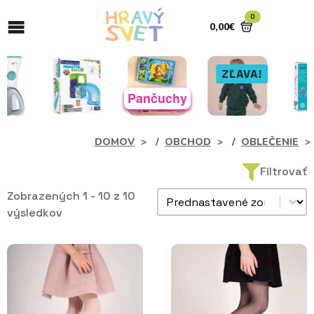
0
0,00
€
ZĽAVA!
Pančuchy
DOMOV
OBCHOD
OBLEČENIE
Filtrovať
Zoradiť produkty
Zobrazených 1 - 10 z 10
Sort content
výsledkov