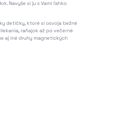
ok. Navyše si ju s Vami ľahko
tky detičky, ktoré si osvoja bežné
liekania, raňajok až po večerné
e aj iné druhy magnetických