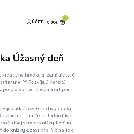
0
ÚČET
0,00
€
žka Úžasný deň
 kreatívne hračky si zamilujete. O
starané. 🙂 Rozvíjajú detskú
dporujú koncentráciu a cit pre
žu vyskladať rôzne motívy podľa
a vlastnej fantázie. Jednotlivé
na jednej strane knižky. Keď sa
 do knižky a zavriete. Nič sa tak