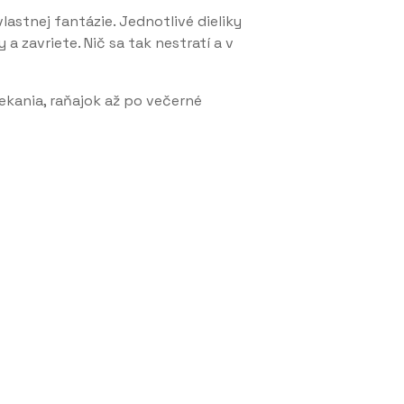
astnej fantázie. Jednotlivé dieliky
 zavriete. Nič sa tak nestratí a v
iekania, raňajok až po večerné