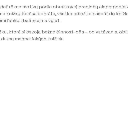
adať rôzne motívy podľa obrázkovej predlohy alebo podľa vl
 knižky. Keď sa dohráte, všetko odložíte naspäť do knižky a
ami ľahko zbalíte aj na výlet.
čky, ktoré si osvoja bežné činnosti dňa – od vstávania, obl
 druhy magnetických knižiek.