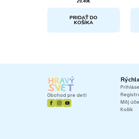
29,40
€
PRIDAŤ DO
KOŠÍKA
Rýchl
Prihlás
Registr
Obchod pre deti
Môj úč
Košík