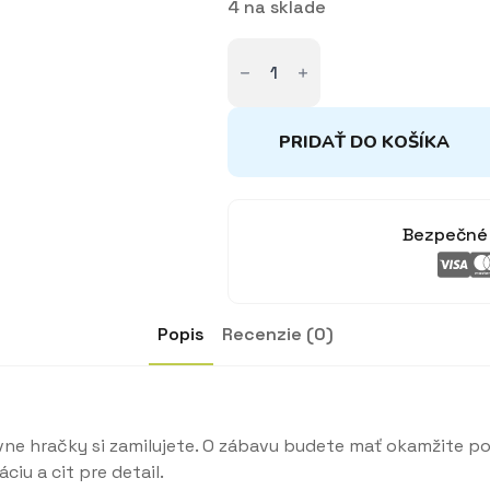
4 na sklade
množstvo
Magnetická
knižka
Úžasný
deň
PRIDAŤ DO KOŠÍKA
Bezpečné 
Popis
Recenzie (0)
ívne hračky si zamilujete. O zábavu budete mať okamžite pos
iu a cit pre detail.