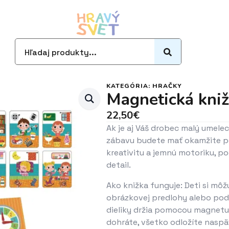
Search
for:
KATEGÓRIA:
HRAČKY
Magnetická kni
22,50
€
Ak je aj Váš drobec malý umelec,
zábavu budete mať okamžite po
kreativitu a jemnú motoriku, po
detail.
Ako knižka funguje: Deti si mô
obrázkovej predlohy alebo podľ
dieliky držia pomocou magnetu 
dohráte, všetko odložíte naspäť