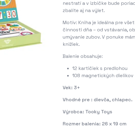
nestratí a v izbičke bude poriad
zbalíte aj na výlet.
Motív: Kniha je ideálna pre vše
činnosti dňa – od vstávania, ob
umývanie zubov. V ponuke mám
knižiek.
Balenie obsahuje:
12 kartičiek s predlohou
108 magnetických dielikov
Vek: 3+
Vhodné pre : dievča, chlapec.
Výrobca: Tooky Toys
Rozmer balenia: 26 x 19 cm