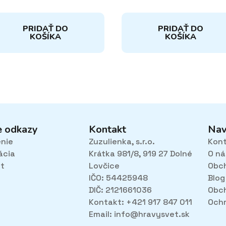
PRIDAŤ DO
PRIDAŤ DO
KOŠÍKA
KOŠÍKA
e odkazy
Kontakt
Nav
enie
Zuzulienka, s.r.o.
Kon
ácia
Krátka 981/8, 919 27 Dolné
O ná
et
Lovčice
Obc
IČO: 54425948
Blog
DIČ: 2121661036
Obc
Kontakt: +421 917 847 011
Ochr
Email:
info@hravysvet.sk