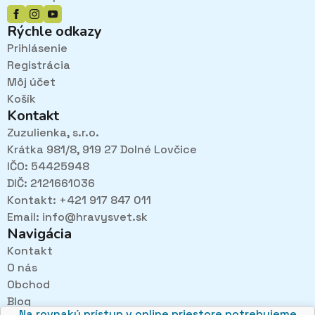
Rýchle odkazy
Prihlásenie
Registrácia
Môj účet
Košík
Kontakt
Zuzulienka, s.r.o.
Krátka 981/8, 919 27 Dolné Lovčice
IČO: 54425948
DIČ: 2121661036
Kontakt: +421 917 847 011
Email:
info@hravysvet.sk
Navigácia
Kontakt
O nás
Pri návštevách kamenného obchodu pozorne
Obchod
načúvame malým aj veľkým, aby sme zistili, čo sa Vám
v obchode páči najviac a mohli sa tak posúvať vpred.
Blog
Na rovnaký prístup v online priestore potrebujeme