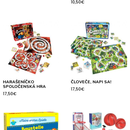
10,50
€
HARAŠENÍČKO
ČLOVEČE, NAPI SA!
SPOLOČENSKÁ HRA
17,50
€
17,50
€