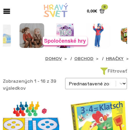
0
0,00
€
Spoločenské hry
DOMOV
OBCHOD
HRAČKY
Filtrovať
Zoradiť produkty
Zobrazených 1 - 16 z 39
Sort content
výsledkov