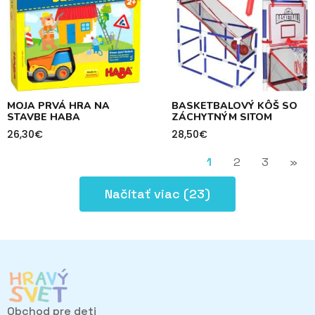
MOJA PRVÁ HRA NA
BASKETBALOVÝ KÔŠ SO
STAVBE HABA
ZÁCHYTNÝM SITOM
26,30
€
28,50
€
1
2
3
»
Načítať viac (23)
Obchod pre deti