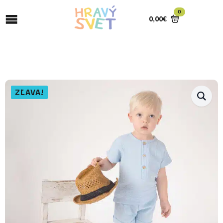
0
0,00
€
ZĽAVA!