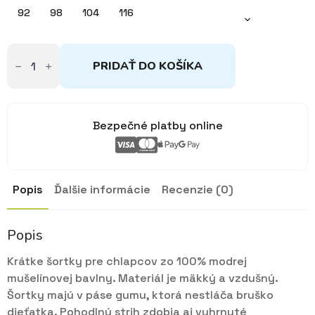
8,75€
92
98
104
116
množstvo
Kraťasy
PRIDAŤ DO KOŠÍKA
mušelínové
modré
92-
116
Bezpečné platby online
Popis
Ďalšie informácie
Recenzie (0)
Popis
Krátke šortky pre chlapcov zo 100% modrej
mušelínovej bavlny. Materiál je mäkký a vzdušný.
Šortky majú v páse gumu, ktorá nestláča bruško
dieťatka. Pohodlný strih zdobia aj vyhrnuté