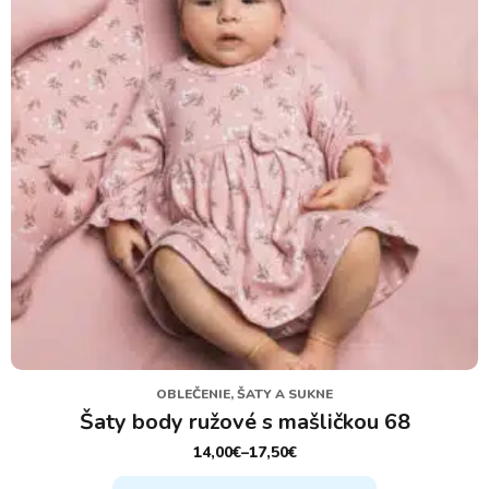
vybrať
na
stránke
produktu.
OBLEČENIE, ŠATY A SUKNE
Šaty body ružové s mašličkou 68
14,00
€
–
17,50
€
PRICE
RANGE:
Tento