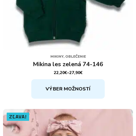
MIKINY, OBLEČENIE
Mikina les zelená 74-146
22,20
€
–
27,90
€
PRICE
RANGE:
Tento
22,20€
VÝBER MOŽNOSTÍ
THROUGH
produkt
27,90€
má
viacero
variantov.
ZĽAVA!
Možnosti
si
môžete