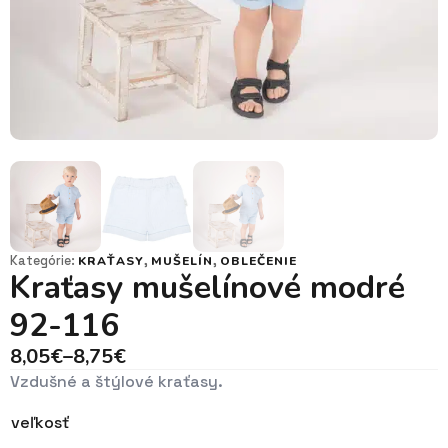
Kategórie:
,
,
KRAŤASY
MUŠELÍN
OBLEČENIE
Kraťasy mušelínové modré
92-116
8,05
€
–
8,75
€
Price
Vzdušné a štýlové kraťasy.
range:
8,05€
veľkosť
through