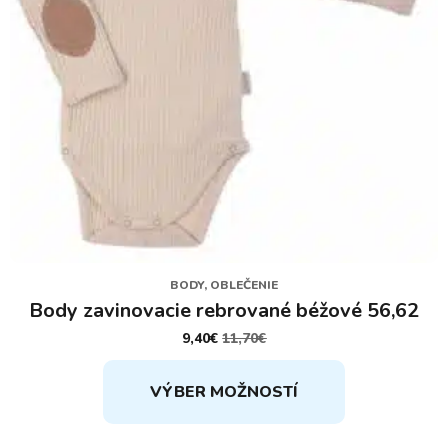
BODY, OBLEČENIE
Body zavinovacie rebrované béžové 56,62
9,40
€
11,70
€
PÔVODNÁ
AKTUÁLNA
CENA
CENA
Tento
BOLA:
JE:
VÝBER MOŽNOSTÍ
11,70€.
9,40€.
produkt
má
viacero