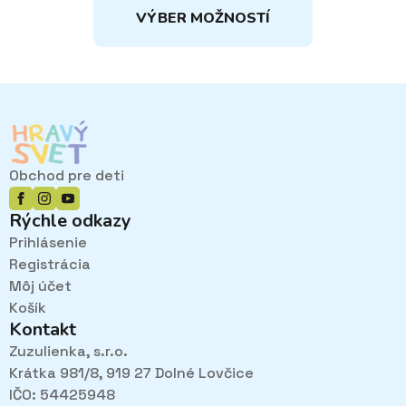
14,00€
VÝBER MOŽNOSTÍ
THROUGH
produkt
17,50€
má
viacero
variantov.
Možnosti
si
môžete
vybrať
Obchod pre deti
na
stránke
Rýchle odkazy
produktu.
Prihlásenie
Registrácia
Môj účet
Košík
Kontakt
Zuzulienka, s.r.o.
Krátka 981/8, 919 27 Dolné Lovčice
IČO: 54425948