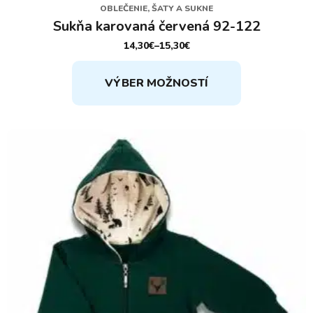
OBLEČENIE, ŠATY A SUKNE
Sukňa karovaná červená 92-122
14,30
€
–
15,30
€
PRICE
RANGE:
Tento
14,30€
VÝBER MOŽNOSTÍ
THROUGH
produkt
15,30€
má
viacero
variantov.
Možnosti
si
môžete
vybrať
na
stránke
produktu.