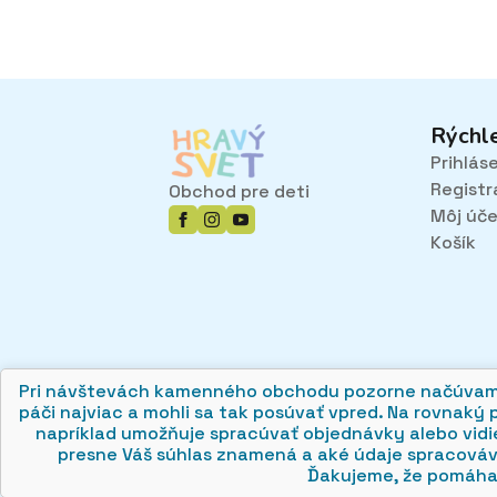
9,20€
Rýchl
Prihlás
Registr
Obchod pre deti
Môj úč
Košík
Pri návštevách kamenného obchodu pozorne načúvame m
páči najviac a mohli sa tak posúvať vpred. Na rovnaký 
napríklad umožňuje spracúvať objednávky alebo vidie
© 2026 hravysvet.sk
🍪
presne Váš súhlas znamená a aké údaje spracová
Ďakujeme, že pomáhat