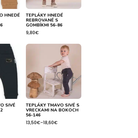
DO HNEDÉ
TEPLÁKY HNEDÉ
REBROVANÉ S
6
GOMBÍKMI 56-86
9,80
€
O SIVÉ
TEPLÁKY TMAVO SIVÉ S
2
VRECKAMI NA BOKOCH
56-146
13,50
€
–
18,60
€
Price
range:
13,50€