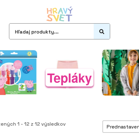
Search
for:
Tepláky
Zoradiť pro
ených 1 - 12 z 12 výsledkov
Sort content