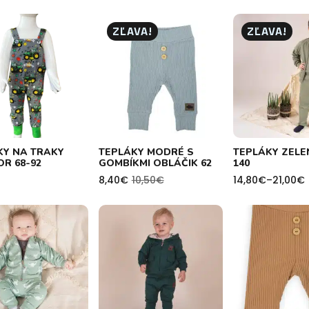
ZĽAVA!
ZĽAVA!
KY NA TRAKY
TEPLÁKY MODRÉ S
TEPLÁKY ZELEN
R 68-92
GOMBÍKMI OBLÁČIK 62
140
8,40
€
10,50
€
14,80
€
–
21,00
€
Pôvodná
Aktuálna
Price
cena
cena
range:
bola:
je:
14,80€
10,50€.
8,40€.
through
21,00€