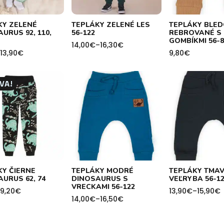
KY ZELENÉ
TEPLÁKY ZELENÉ LES
TEPLÁKY BLE
URUS 92, 110,
56-122
REBROVANÉ S
GOMBÍKMI 56-8
14,00
€
–
16,30
€
Price
13,90
€
9,80
€
range:
14,00€
through
h
16,30€
VA!
KY ČIERNE
TEPLÁKY MODRÉ
TEPLÁKY TMAV
URUS 62, 74
DINOSAURUS S
VEĽRYBA 56-12
VRECKAMI 56-122
9,20
€
13,90
€
–
15,90
€
Price
14,00
€
–
16,50
€
Price
range:
range:
13,90€
h
14,00€
through