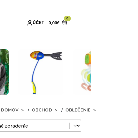
0
ÚČET
0,00
€
DOMOV
OBCHOD
OBLEČENIE
dukty