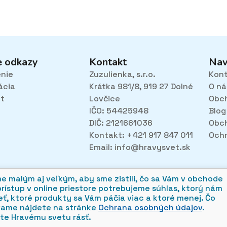
through
15,90€
16,50€
e odkazy
Kontakt
Nav
enie
Zuzulienka, s.r.o.
Kon
ácia
Krátka 981/8, 919 27 Dolné
O ná
et
Lovčice
Obc
IČO: 54425948
Blog
DIČ: 2121661036
Obc
Kontakt: +421 917 847 011
Ochr
Email:
info@hravysvet.sk
alým aj veľkým, aby sme zistili, čo sa Vám v obchode
prístup v online priestore potrebujeme súhlas, ktorý nám
ť, ktoré produkty sa Vám páčia viac a ktoré menej. Čo
vame nájdete na stránke
Ochrana osobných údajov
.
e Hravému svetu rásť.