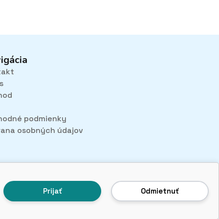
through
18,60€
igácia
takt
s
hod
hodné podmienky
ana osobných údajov
Prijať
Odmietnuť