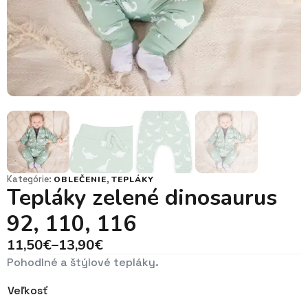
Kategórie:
,
OBLEČENIE
TEPLÁKY
Tepláky zelené dinosaurus
92, 110, 116
11,50
€
–
13,90
€
Price
Pohodlné a štýlové tepláky.
range:
11,50€
Veľkosť
through