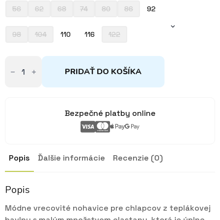
13,90€
56
62
68
74
80
86
92
98
104
110
116
122
množstvo
Tepláky
PRIDAŤ DO KOŠÍKA
zelené
dinosaurus
92,
110,
116
Bezpečné platby online
Popis
Ďalšie informácie
Recenzie (0)
Popis
Módne vrecovité nohavice pre chlapcov z teplákovej
bavlny s malým množstvom elastanu, ktorá je úplne