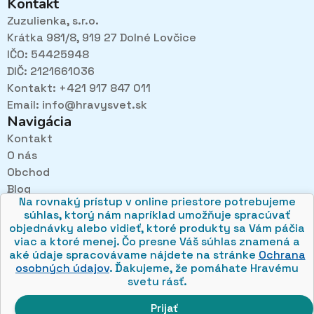
Kontakt
Zuzulienka, s.r.o.
Krátka 981/8, 919 27 Dolné Lovčice
IČO: 54425948
DIČ: 2121661036
Kontakt: +421 917 847 011
Email:
info@hravysvet.sk
Navigácia
Kontakt
O nás
Pri návštevách kamenného obchodu pozorne
Obchod
načúvame malým aj veľkým, aby sme zistili, čo sa Vám
v obchode páči najviac a mohli sa tak posúvať vpred.
Blog
Na rovnaký prístup v online priestore potrebujeme
Obchodné podmienky
súhlas, ktorý nám napríklad umožňuje spracúvať
Ochrana osobných údajov
objednávky alebo vidieť, ktoré produkty sa Vám páčia
viac a ktoré menej. Čo presne Váš súhlas znamená a
aké údaje spracovávame nájdete na stránke
Ochrana
osobných údajov
. Ďakujeme, že pomáhate Hravému
svetu rásť.
© 2026 hravysvet.sk
🍪
Prijať