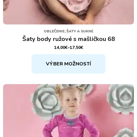
OBLEČENIE, ŠATY A SUKNE
Šaty body ružové s mašličkou 68
14,00
€
–
17,50
€
PRICE
RANGE:
Tento
14,00€
VÝBER MOŽNOSTÍ
THROUGH
produkt
17,50€
má
viacero
variantov.
Možnosti
si
môžete
vybrať
na
stránke