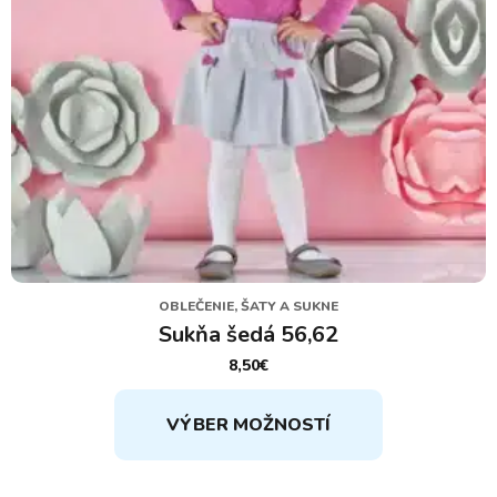
produktu.
OBLEČENIE, ŠATY A SUKNE
Sukňa šedá 56,62
8,50
€
Tento
VÝBER MOŽNOSTÍ
produkt
má
viacero