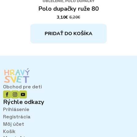
OBLEČENIE, POLO DUPAČKY
Polo dupačky ruže 80
3,10
€
6,20
€
PÔVODNÁ
AKTUÁLNA
CENA
CENA
BOLA:
JE:
PRIDAŤ DO KOŠÍKA
6,20€.
3,10€.
Obchod pre deti
Rýchle odkazy
Prihlásenie
Registrácia
Môj účet
Košík