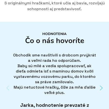
S originálnymi hračkami, ktoré učia aj bavia, rozvíjajú
schopnosti aj predstavivosť.
HODNOTENIA
Čo o nás hovoríte
Obchodík sme navštívili s drobcom prvýkrát
a veľmi rada ho odporúčam.
Baby sú milé a vedia spolupracovať, ak
dieťa odmieta ísť s maminou domov kvôli
Úžasn
vystavenému vozovému parku, do ktorého
sa práve zamilovalo.
Majú netuctové hračky, čiže za mňa ďalšie
De
veľké plus.
Jarka, hodnotenie prevzaté z