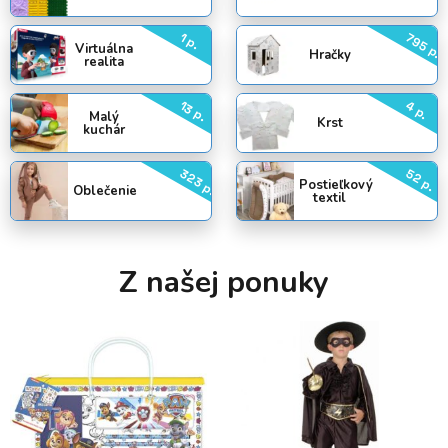
1 p.
795 p.
Virtuálna
Hračky
realita
13 p.
4 p.
Malý
Krst
kuchár
323 p.
52 p.
Postieľkový
Oblečenie
textil
Z našej ponuky