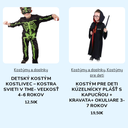
Kostýmy a doplnky
Kostýmy a doplnky, Kostýmy
pre deti
DETSKÝ KOSTÝM
KOSTLIVEC – KOSTRA
KOSTÝM PRE DETI
SVIETI V TME- VEĽKOSŤ
KÚZELNÍCKY PLÁŠŤ S
4-6 ROKOV
KAPUCŇOU +
KRAVATA+ OKULIARE 3-
12,50
€
7 ROKOV
19,50
€