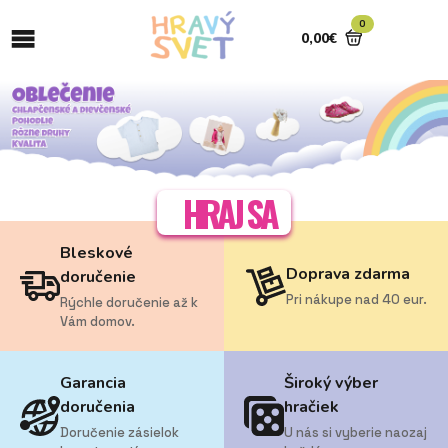
0
0,00
€
HRAJ SA
Bleskové
Doprava zdarma
doručenie
Pri nákupe nad 40 eur.
Rýchle doručenie až k
Vám domov.
Garancia
Široký výber
doručenia
hračiek
Doručenie zásielok
U nás si vyberie naozaj