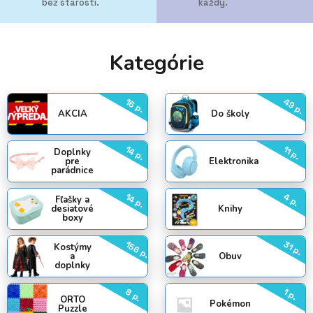
bez starostí.
každý.
Kategórie
16 p.
49 p.
AKCIA
Do školy
14 p.
11 p.
Doplnky
pre
Elektronika
parádnice
14 p.
4 p.
Fľašky a
desiatové
Knihy
boxy
156 p.
31 p.
Kostýmy
a
Obuv
doplnky
8 p.
1 p.
ORTO
Pokémon
Puzzle