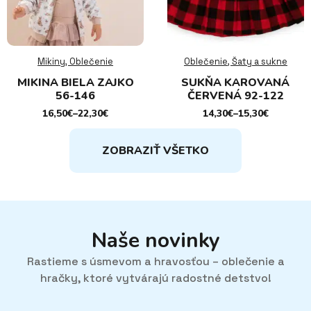
Mikiny, Oblečenie
Oblečenie, Šaty a sukne
MIKINA BIELA ZAJKO
SUKŇA KAROVANÁ
56-146
ČERVENÁ 92-122
16,50
€
–
22,30
€
14,30
€
–
15,30
€
PRICE
PRICE
RANGE:
RANGE:
16,50€
14,30€
ZOBRAZIŤ VŠETKO
THROUGH
THROUGH
22,30€
15,30€
Naše novinky
Rastieme s úsmevom a hravosťou – oblečenie a
hračky, ktoré vytvárajú radostné detstvo!