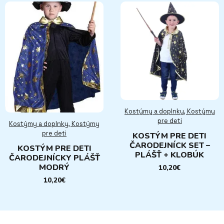
Kostýmy a doplnky, Kostýmy
pre deti
Kostýmy a doplnky, Kostýmy
pre deti
KOSTÝM PRE DETI
ČARODEJNÍCK SET –
KOSTÝM PRE DETI
PLÁŠŤ + KLOBÚK
ČARODEJNÍCKY PLÁŠŤ
MODRÝ
10,20
€
10,20
€