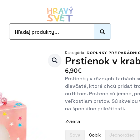
Search
for:
Kategória:
DOPLNKY PRE PARÁDNI
Prstienok v kra
6,90
€
Prstienky v rôznych farbách 
dievčatá, ktoré chcú pridať tr
outfitom. Prstene sú jemné, p
veľkostiam prstov. Sú skvelou
na špeciálne príležitosti.
Zviera
Sova
Sobík
Jednorožec