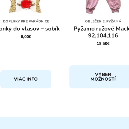
DOPLNKY PRE PARÁDNICE
OBLEČENIE, PYŽAMÁ
onky do vlasov – sobík
Pyžamo ružové Mac
92,104,116
8,00
€
18,50
€
Tento
VÝBER
produkt
VIAC INFO
MOŽNOSTÍ
má
viacero
variantov.
Možnosti
si
môžete
vybrať