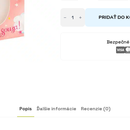
množstvo
Prstienok
PRIDAŤ DO K
v
krabičke
Bezpečné 
Popis
Ďalšie informácie
Recenzie (0)