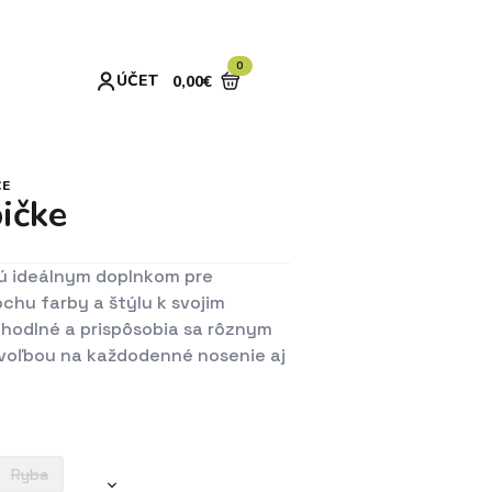
0
ÚČET
0,00
€
CE
bičke
sú ideálnym doplnkom pre
ochu farby a štýlu k svojim
ohodlné a prispôsobia sa rôznym
 voľbou na každodenné nosenie aj
Ryba