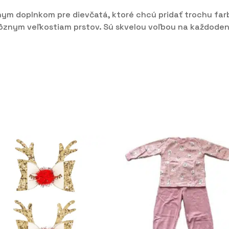
nym doplnkom pre dievčatá, ktoré chcú pridať trochu farb
rôznym veľkostiam prstov. Sú skvelou voľbou na každoden