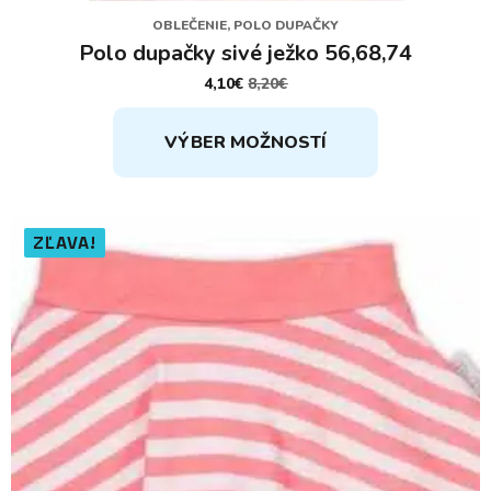
OBLEČENIE, POLO DUPAČKY
Polo dupačky sivé ježko 56,68,74
4,10
€
8,20
€
PÔVODNÁ
AKTUÁLNA
CENA
CENA
Tento
BOLA:
JE:
VÝBER MOŽNOSTÍ
8,20€.
4,10€.
produkt
má
viacero
variantov.
ZĽAVA!
Možnosti
si
môžete
vybrať
na
stránke
produktu.