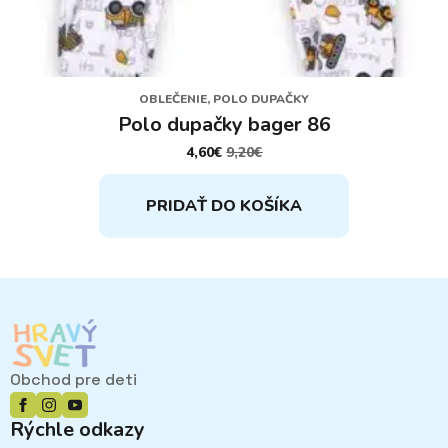
OBLEČENIE, POLO DUPAČKY
Polo dupačky bager 86
4,60
€
9,20
€
PÔVODNÁ
AKTUÁLNA
CENA
CENA
BOLA:
JE:
PRIDAŤ DO KOŠÍKA
9,20€.
4,60€.
Obchod pre deti
Rýchle odkazy