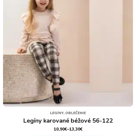
môžete
vybrať
na
stránke
produktu.
LEGÍNY, OBLEČENIE
Legíny karované béžové 56-122
10,90
€
–
13,30
€
PRICE