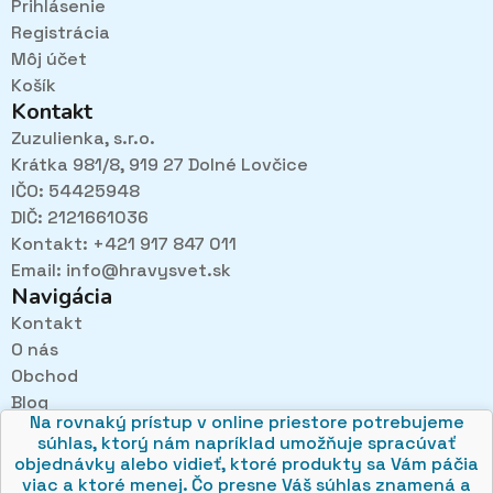
Prihlásenie
Registrácia
Môj účet
Košík
Kontakt
Zuzulienka, s.r.o.
Krátka 981/8, 919 27 Dolné Lovčice
IČO: 54425948
DIČ: 2121661036
Kontakt: +421 917 847 011
Email:
info@hravysvet.sk
Navigácia
Kontakt
O nás
Pri návštevách kamenného obchodu pozorne
Obchod
načúvame malým aj veľkým, aby sme zistili, čo sa Vám
v obchode páči najviac a mohli sa tak posúvať vpred.
Blog
Na rovnaký prístup v online priestore potrebujeme
Obchodné podmienky
súhlas, ktorý nám napríklad umožňuje spracúvať
Ochrana osobných údajov
objednávky alebo vidieť, ktoré produkty sa Vám páčia
viac a ktoré menej. Čo presne Váš súhlas znamená a