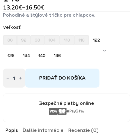
13,20
€
–
16,50
€
Price
Pohodlné a štýlové tričko pre chlapcov.
range:
13,20€
veľkosť
through
16,50€
86
92
98
104
110
116
122
128
134
140
146
množstvo
Tričko
PRIDAŤ DO KOŠÍKA
sivé
s
gombíkmi
122-
146
Bezpečné platby online
Popis
Ďalšie informácie
Recenzie (0)