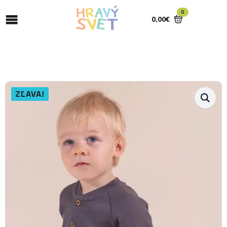
0
0,00
€
ZĽAVA!