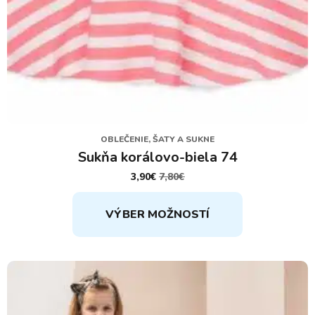
OBLEČENIE, ŠATY A SUKNE
Sukňa korálovo-biela 74
3,90
€
7,80
€
PÔVODNÁ
AKTUÁLNA
CENA
CENA
Tento
BOLA:
JE:
VÝBER MOŽNOSTÍ
7,80€.
3,90€.
produkt
má
viacero
variantov.
Možnosti
si