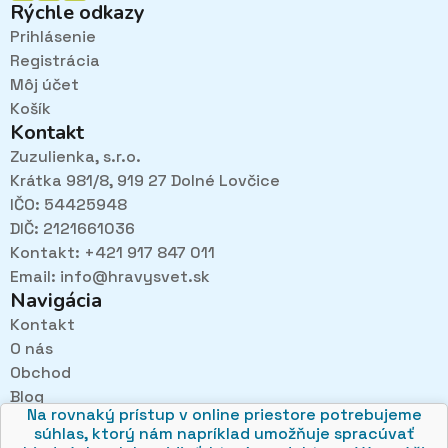
Rýchle odkazy
Prihlásenie
Registrácia
Môj účet
Košík
Kontakt
Zuzulienka, s.r.o.
Krátka 981/8, 919 27 Dolné Lovčice
IČO: 54425948
DIČ: 2121661036
Kontakt: +421 917 847 011
Email:
info@hravysvet.sk
Navigácia
Kontakt
O nás
Pri návštevách kamenného obchodu pozorne
Obchod
načúvame malým aj veľkým, aby sme zistili, čo sa Vám
v obchode páči najviac a mohli sa tak posúvať vpred.
Blog
Na rovnaký prístup v online priestore potrebujeme
Obchodné podmienky
súhlas, ktorý nám napríklad umožňuje spracúvať
Ochrana osobných údajov