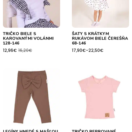
TRIČKO BIELE S
ŠATY S KRÁTKYM
KAROVANÝMI VOLÁNMI
RUKÁVOM BIELE ČEREŠŇA
128-146
68-146
12,96
€
16,20
€
17,90
€
–
22,50
€
Pôvodná
Aktuálna
Price
cena
cena
range:
bola:
je:
17,90€
16,20€.
12,96€.
through
22,50€
LEGÍNY HNEDÉ S MAŠĽOU
TRIČKO REBROVANÉ