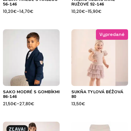
56-146
RUŽOVÉ 92-146
10,20
€
–
14,70
€
10,20
€
–
15,90
€
Price
Price
range:
range:
10,20€
10,20€
through
through
14,70€
15,90€
Vypredané
SAKO MODRÉ S GOMBÍKMI
SUKŇA TYLOVÁ BÉŽOVÁ
86-146
80
21,50
€
–
27,80
€
13,50
€
Price
range:
21,50€
through
27,80€
ZĽAVA!