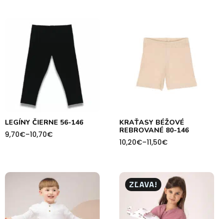
11,60€
8,50€
through
through
17,50€
9,90€
LEGÍNY ČIERNE 56-146
KRAŤASY BÉŽOVÉ
REBROVANÉ 80-146
9,70
€
–
10,70
€
Price
10,20
€
–
11,50
€
range:
Price
9,70€
range:
through
10,20€
10,70€
through
11,50€
ZĽAVA!