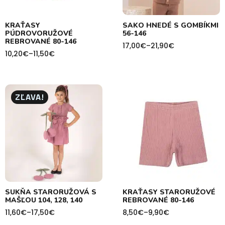
KRAŤASY
SAKO HNEDÉ S GOMBÍKMI
PÚDROVORUŽOVÉ
56-146
REBROVANÉ 80-146
17,00
€
–
21,90
€
Price
10,20
€
–
11,50
€
Price
range:
range:
17,00€
10,20€
through
through
21,90€
11,50€
ZĽAVA!
SUKŇA STARORUŽOVÁ S
KRAŤASY STARORUŽOVÉ
MAŠĽOU 104, 128, 140
REBROVANÉ 80-146
11,60
€
–
17,50
€
8,50
€
–
9,90
€
Price
Price
range:
range: