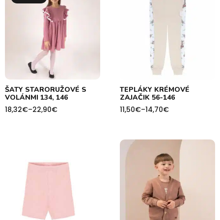
ŠATY STARORUŽOVÉ S
TEPLÁKY KRÉMOVÉ
VOLÁNMI 134, 146
ZAJAČIK 56-146
18,32
€
–
22,90
€
11,50
€
–
14,70
€
Price
Price
range:
range:
18,32€
11,50€
through
through
22,90€
14,70€