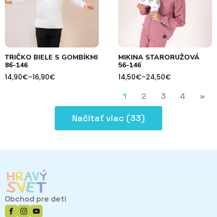
TRIČKO BIELE S GOMBÍKMI
MIKINA STARORUŽOVÁ
86-146
56-146
14,90
€
–
16,90
€
14,50
€
–
24,50
€
Price
Price
range:
range:
14,90€
14,50€
1
2
3
4
»
through
through
16,90€
24,50€
Načítať viac (33)
Obchod pre deti