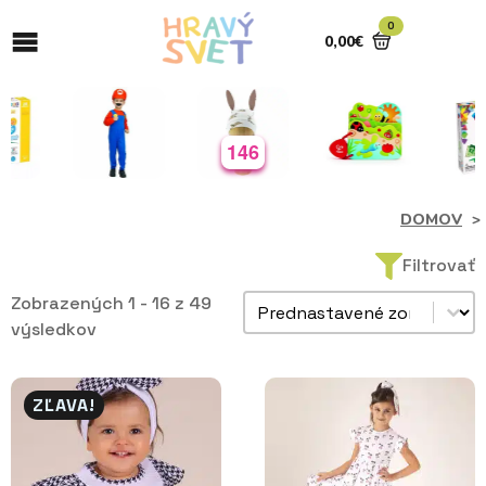
0
0,00
€
146
DOMOV
Filtrovať
Zoradiť produkty
Zobrazených 1 - 16 z 49
Sort content
výsledkov
ZĽAVA!