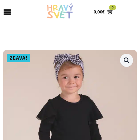
0
0,00
€
ZĽAVA!