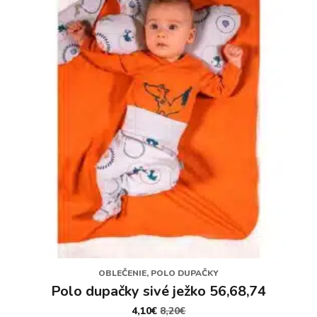
môžete
vybrať
na
stránke
produktu.
OBLEČENIE, POLO DUPAČKY
Polo dupačky sivé ježko 56,68,74
4,10
€
8,20
€
PÔVODNÁ
AKTUÁLNA