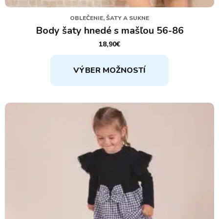
OBLEČENIE, ŠATY A SUKNE
Body šaty hnedé s mašľou 56-86
18,90
€
Tento
VÝBER MOŽNOSTÍ
produkt
má
viacero
variantov.
Možnosti
si
môžete
vybrať
na
stránke
produktu.