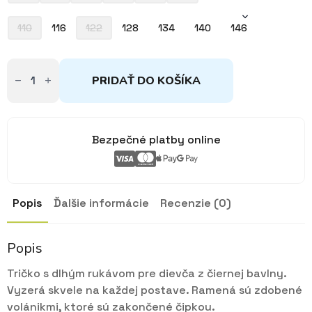
110
116
122
128
134
140
146
množstvo
Tričko
PRIDAŤ DO KOŠÍKA
čierne
s
volánmi
104-
146
Bezpečné platby online
Popis
Ďalšie informácie
Recenzie (0)
Popis
Tričko s dlhým rukávom pre dievča z čiernej bavlny.
Vyzerá skvele na každej postave. Ramená sú zdobené
volánikmi, ktoré sú zakončené čipkou.