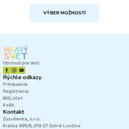
CENA
CENA
Tento
BOLA:
JE:
VÝBER MOŽNOSTÍ
8,20€.
4,10€.
produkt
má
viacero
variantov.
Možnosti
si
môžete
vybrať
Obchod pre deti
na
stránke
Rýchle odkazy
produktu.
Prihlásenie
Registrácia
Môj účet
Košík
Kontakt
Zuzulienka, s.r.o.
Krátka 981/8, 919 27 Dolné Lovčice