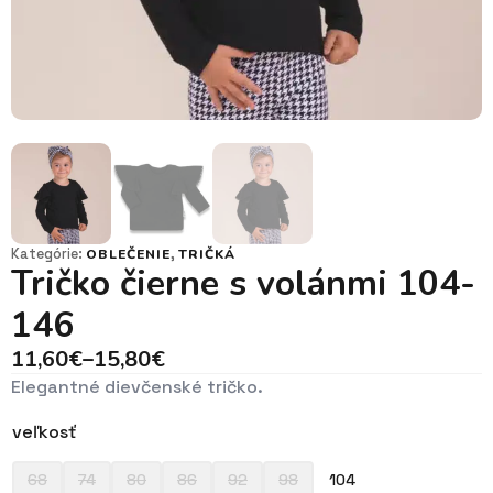
Kategórie:
,
OBLEČENIE
TRIČKÁ
Tričko čierne s volánmi 104-
146
11,60
€
–
15,80
€
Price
Elegantné dievčenské tričko.
range:
11,60€
veľkosť
through
15,80€
68
74
80
86
92
98
104