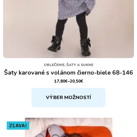
OBLEČENIE, ŠATY A SUKNE
Šaty karované s volánom čierno-biele 68-146
17,80
€
–
20,50
€
PRICE
RANGE:
Tento
17,80€
VÝBER MOŽNOSTÍ
THROUGH
produkt
20,50€
má
viacero
variantov.
ZĽAVA!
Možnosti
si