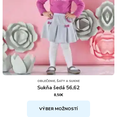
OBLEČENIE, ŠATY A SUKNE
Sukňa šedá 56,62
8,50
€
Tento
VÝBER MOŽNOSTÍ
produkt
má