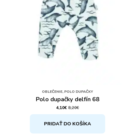
OBLEČENIE, POLO DUPAČKY
Polo dupačky delfín 68
4,10
€
8,20
€
PÔVODNÁ
AKTUÁLNA
CENA
CENA
BOLA:
JE:
PRIDAŤ DO KOŠÍKA
8,20€.
4,10€.