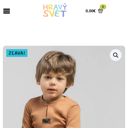
0
0,00
€
ZĽAVA!