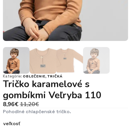
Kategórie:
,
OBLEČENIE
TRIČKÁ
Tričko karamelové s
gombíkmi Veľryba 110
8,96
€
11,20
€
Pôvodná
Aktuálna
Pohodlné chlapčenské tričko.
cena
cena
bola:
je:
veľkosť
11,20€.
8,96€.