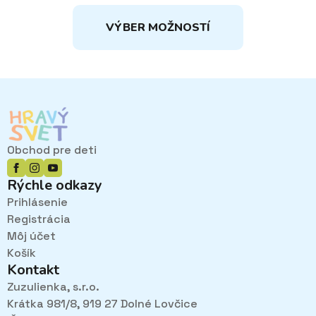
RANGE:
Tento
15,50€
VÝBER MOŽNOSTÍ
THROUGH
produkt
16,90€
má
viacero
variantov.
Možnosti
si
môžete
vybrať
Obchod pre deti
na
stránke
Rýchle odkazy
produktu.
Prihlásenie
Registrácia
Môj účet
Košík
Kontakt
Zuzulienka, s.r.o.
Krátka 981/8, 919 27 Dolné Lovčice