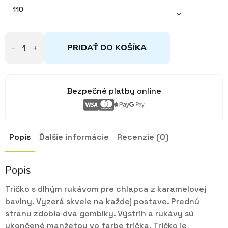
110
množstvo
Tričko
PRIDAŤ DO KOŠÍKA
karamelové
s
gombíkmi
Veľryba
110
Bezpečné platby online
Popis
Ďalšie informácie
Recenzie (0)
Popis
Tričko s dlhým rukávom pre chlapca z karamelovej
bavlny. Vyzerá skvele na každej postave. Prednú
stranu zdobia dva gombíky. Výstrih a rukávy sú
ukončené manžetou vo farbe trička. Tričko je