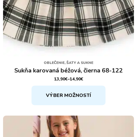
OBLEČENIE, ŠATY A SUKNE
Sukňa karovaná béžová, čierna 68-122
13,90
€
–
14,90
€
PRICE
RANGE:
Tento
13,90€
VÝBER MOŽNOSTÍ
THROUGH
produkt
14,90€
má
viacero
variantov.
Možnosti
si