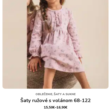
môžete
vybrať
na
stránke
produktu.
OBLEČENIE, ŠATY A SUKNE
Šaty ružové s volánom 68-122
15,50
€
–
16,90
€
PRICE