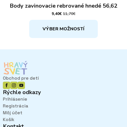
Body zavinovacie rebrované hnedé 56,62
9,40
€
11,70
€
PÔVODNÁ
AKTUÁLNA
CENA
CENA
Tento
BOLA:
JE:
VÝBER MOŽNOSTÍ
11,70€.
9,40€.
produkt
má
viacero
variantov.
Možnosti
si
môžete
vybrať
Obchod pre deti
na
stránke
Rýchle odkazy
produktu.
Prihlásenie
Registrácia
Môj účet
Košík
Kontakt