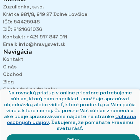
Zuzulienka, s.r.o.
Krátka 981/8, 919 27 Dolné Lovčice
IČO: 54425948
DIČ: 2121661036
Kontakt: +421 917 847 011
Email:
info@hravysvet.sk
Navigácia
Kontakt
O nás
Obchod
Pri návštevách kamenného obchodu pozorne
načúvame malým aj veľkým, aby sme zistili, čo sa Vám
Blog
v obchode páči najviac a mohli sa tak posúvať vpred.
Obchodné podmienky
Na rovnaký prístup v online priestore potrebujeme
Ochrana osobných údajov
súhlas, ktorý nám napríklad umožňuje spracúvať
objednávky alebo vidieť, ktoré produkty sa Vám páčia
viac a ktoré menej. Čo presne Váš súhlas znamená a
aké údaje spracovávame nájdete na stránke
Ochrana
osobných údajov
. Ďakujeme, že pomáhate Hravému
svetu rásť.
© 2026 hravysvet.sk
🍪