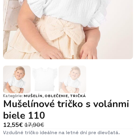
Kategórie:
,
,
MUŠELÍN
OBLEČENIE
TRIČKÁ
Mušelínové tričko s volánmi
biele 110
12,55
€
17,90
€
Pôvodná
Aktuálna
Vzdušné tričko ideálne na letné dni pre dievčatá.
cena
cena