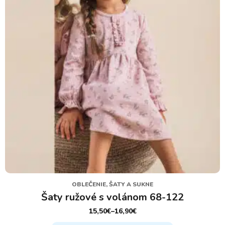
OBLEČENIE, ŠATY A SUKNE
Šaty ružové s volánom 68-122
15,50
€
–
16,90
€
PRICE
RANGE: