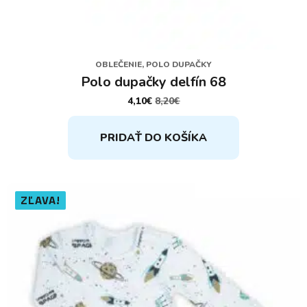
OBLEČENIE, POLO DUPAČKY
Polo dupačky delfín 68
4,10
€
8,20
€
PÔVODNÁ
AKTUÁLNA
CENA
CENA
BOLA:
JE:
PRIDAŤ DO KOŠÍKA
8,20€.
4,10€.
ZĽAVA!