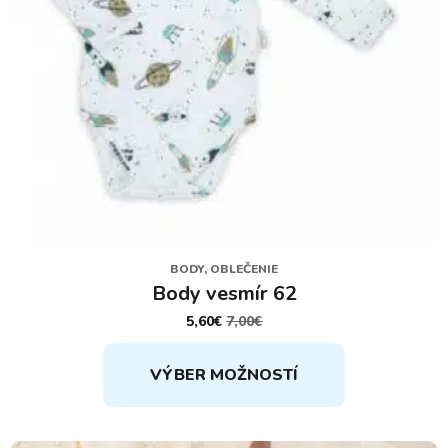
BODY, OBLEČENIE
Body vesmír 62
5,60
€
7,00
€
PÔVODNÁ
AKTUÁLNA
CENA
CENA
Tento
BOLA:
JE:
VÝBER MOŽNOSTÍ
7,00€.
5,60€.
produkt
má
viacero