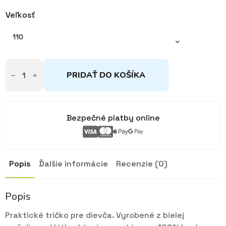
bola:
je:
Veľkosť
17,90€.
12,55€.
110
množstvo
Mušelínové
PRIDAŤ DO KOŠÍKA
tričko
s
volánmi
biele
110
Bezpečné platby online
Popis
Ďalšie informácie
Recenzie (0)
Popis
Praktické tričko pre dievča. Vyrobené z bielej