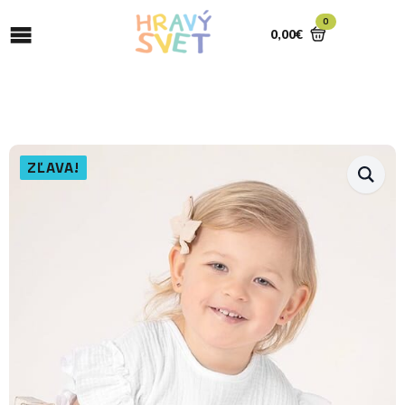
0
0,00
€
ZĽAVA!