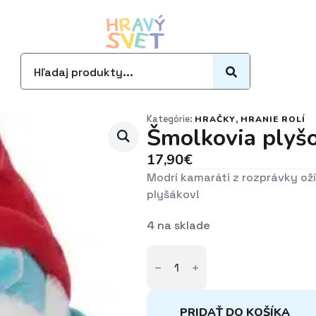
Search
for:
Kategórie:
,
HRAČKY
HRANIE ROLÍ
Šmolkovia plyš
17,90
€
Modrí kamaráti z rozprávky o
plyšákov!
4 na sklade
množstvo
Šmolkovia
plyšoví
32cm
5
druhov
PRIDAŤ DO KOŠÍKA