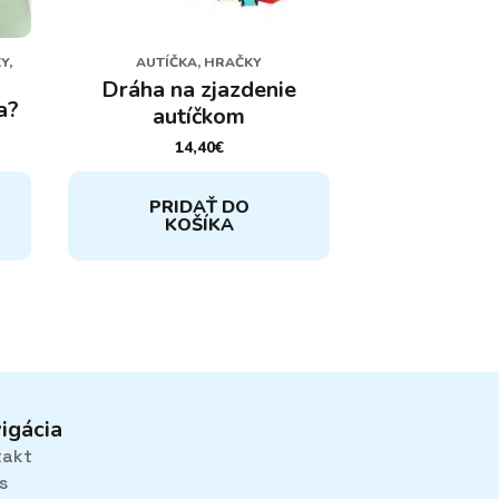
Y,
AUTÍČKA, HRAČKY
Dráha na zjazdenie
a?
autíčkom
14,40
€
PRIDAŤ DO
KOŠÍKA
igácia
takt
s