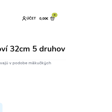
0
ÚČET
0,00
€
oví 32cm 5 druhov
žívajú v podobe mäkučkých