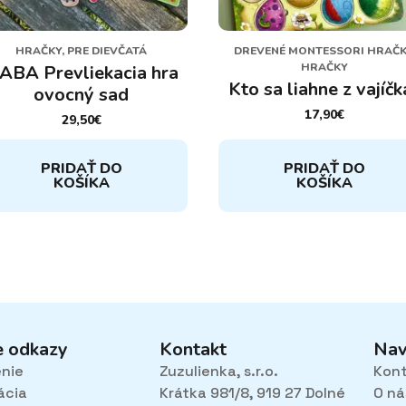
HRAČKY, PRE DIEVČATÁ
DREVENÉ MONTESSORI HRAČK
HRAČKY
ABA Prevliekacia hra
Kto sa liahne z vajíčk
ovocný sad
17,90
€
29,50
€
PRIDAŤ DO
PRIDAŤ DO
KOŠÍKA
KOŠÍKA
e odkazy
Kontakt
Nav
enie
Zuzulienka, s.r.o.
Kon
ácia
Krátka 981/8, 919 27 Dolné
O ná