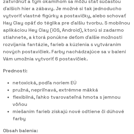
zatvrdnúť a tým okamihom sa môžu stať súčasťou
ďalších hier a zábavy. Je možné si tak jednoducho
vytvoriť vlastné figúrky a postavičky, alebo schovať
Hay Clay opäť do téglika pre ďalšiu tvorbu. S mobilnou
aplikáciou Hey Clay (iOS, Android), ktorú si zadarmo
stiahnete, a ktorá ponúkne deťom ďalšie možnosti
rozvíjania fantázie, farieb a kúzlenia s vytváraním
nových postavičiek. Farby nachádzajúce sa v balení
Vám umožnia vytvoriť 6 postavičiek.
Prednosti:
netoxická, podľa noriem EÚ
pružná, nepriľnavá, extrémne mäkká
flexibilná, ľahko tvarovateľná hmota s jemnou
vôňou
miešaním farieb získajú nové odtiene či dúhové
farby
Obsah balenia: