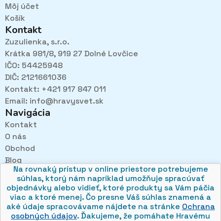
Môj účet
Košík
Kontakt
Zuzulienka, s.r.o.
Krátka 981/8, 919 27 Dolné Lovčice
IČO: 54425948
DIČ: 2121661036
Kontakt: +421 917 847 011
Email:
info@hravysvet.sk
Navigácia
Kontakt
O nás
Pri návštevách kamenného obchodu pozorne
Obchod
načúvame malým aj veľkým, aby sme zistili, čo sa Vám
v obchode páči najviac a mohli sa tak posúvať vpred.
Blog
Na rovnaký prístup v online priestore potrebujeme
Obchodné podmienky
súhlas, ktorý nám napríklad umožňuje spracúvať
Ochrana osobných údajov
objednávky alebo vidieť, ktoré produkty sa Vám páčia
viac a ktoré menej. Čo presne Váš súhlas znamená a
aké údaje spracovávame nájdete na stránke
Ochrana
osobných údajov
. Ďakujeme, že pomáhate Hravému