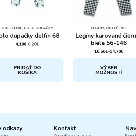
OBLEČENIE, POLO DUPAČKY
LEGÍNY, OBLEČENIE
olo dupačky delfín 68
Legíny karované čier
biele 56-146
4,10
€
8,20
€
PÔVODNÁ
AKTUÁLNA
CENA
CENA
10,50
€
–
14,70
€
PRICE
BOLA:
JE:
RANGE:
8,20€.
4,10€.
Tento
10,50€
PRIDAŤ DO
VÝBER
THROUGH
produkt
KOŠÍKA
MOŽNOSTÍ
14,70€
má
viacero
variantov.
Možnosti
si
môžete
vybrať
na
e odkazy
Kontakt
Nav
stránke
enie
Zuzulienka, s.r.o.
Kon