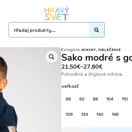
Search
for:
Kategórie:
,
MIKINY
OBLEČENIE
Sako modré s g
21,50
€
–
27,80
€
Price
Pohodlná a štýlová mikina.
range:
21,50€
veľkosť
through
27,80€
86
92
98
104
110
128
134
140
146
množstvo