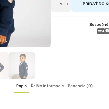
Sako
PRIDAŤ DO K
modré
s
gombíkmi
86-
146
Bezpečné 
Popis
Ďalšie informácie
Recenzie (0)