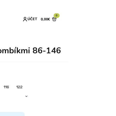
0
ÚČET
0,00
€
ombíkmi 86-146
116
122