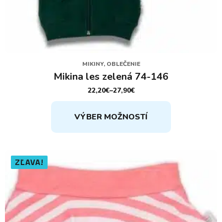
MIKINY, OBLEČENIE
Mikina les zelená 74-146
22,20
€
–
27,90
€
PRICE
RANGE:
Tento
22,20€
VÝBER MOŽNOSTÍ
THROUGH
produkt
27,90€
má
viacero
variantov.
ZĽAVA!
Možnosti
si
môžete
vybrať
na