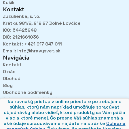
Košík
Kontakt
Zuzulienka, s.r.o.
Krátka 981/8, 919 27 Dolné Lovčice
IČO: 54425948
DIČ: 2121661036
Kontakt: +421 917 847 011
Email:
info@hravysvet.sk
Navigácia
Kontakt
O nás
Obchod
Pri návštevách kamenného obchodu pozorne
Blog
načúvame malým aj veľkým, aby sme zistili, čo sa Vám
Obchodné podmienky
v obchode páči najviac a mohli sa tak posúvať vpred.
Ochrana osobných údajov
Na rovnaký prístup v online priestore potrebujeme
súhlas, ktorý nám napríklad umožňuje spracúvať
objednávky alebo vidieť, ktoré produkty sa Vám páčia
viac a ktoré menej. Čo presne Váš súhlas znamená a
aké údaje spracovávame nájdete na stránke
Ochrana
osobných údajov
. Ďakujeme, že pomáhate Hravému