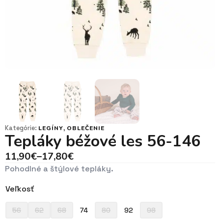
Kategórie:
,
LEGÍNY
OBLEČENIE
Tepláky béžové les 56-146
11,90
€
–
17,80
€
Price
Pohodlné a štýlové tepláky.
range:
11,90€
Veľkosť
through
17,80€
56
62
68
74
80
92
98