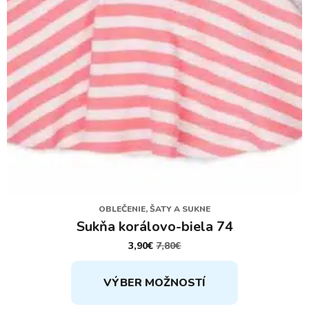
stránke
produktu.
OBLEČENIE, ŠATY A SUKNE
Sukňa korálovo-biela 74
3,90
€
7,80
€
PÔVODNÁ
AKTUÁLNA
CENA
CENA
Tento
BOLA:
JE:
VÝBER MOŽNOSTÍ
7,80€.
3,90€.
produkt
má