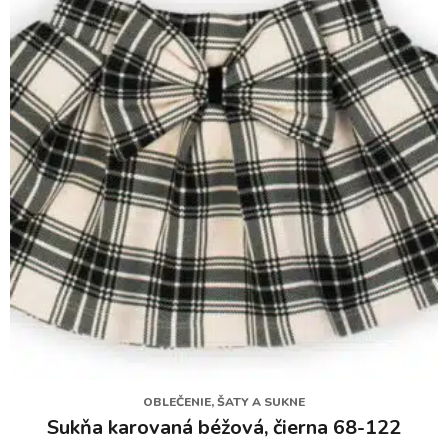
OBLEČENIE, ŠATY A SUKNE
Sukňa karovaná béžová, čierna 68-122