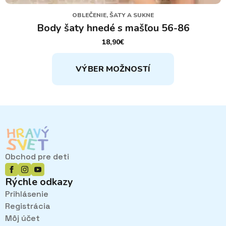
OBLEČENIE, ŠATY A SUKNE
Body šaty hnedé s mašľou 56-86
18,90
€
Tento
VÝBER MOŽNOSTÍ
produkt
má
viacero
variantov.
Možnosti
si
môžete
vybrať
Obchod pre deti
na
stránke
Rýchle odkazy
produktu.
Prihlásenie
Registrácia
Môj účet