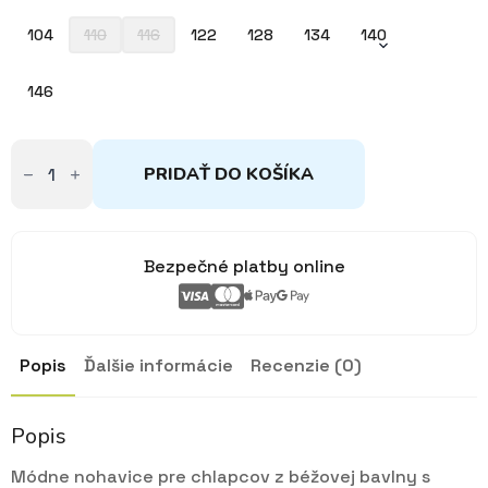
104
110
116
122
128
134
140
146
množstvo
Tepláky
PRIDAŤ DO KOŠÍKA
béžové
les
56-
146
Bezpečné platby online
Popis
Ďalšie informácie
Recenzie (0)
Popis
Módne nohavice pre chlapcov z béžovej bavlny s