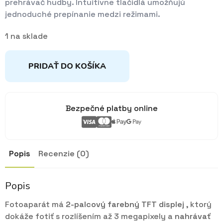
prehrávač hudby. Intuitívne tlačidlá umožňujú
jednoduché prepínanie medzi režimami.
1 na sklade
PRIDAŤ DO KOŠÍKA
Bezpečné platby online
Popis
Recenzie (0)
Popis
Fotoaparát má
2-palcový farebný TFT displej
, ktorý
dokáže fotiť s rozlíšením až 3 megapixely a
nahrávať