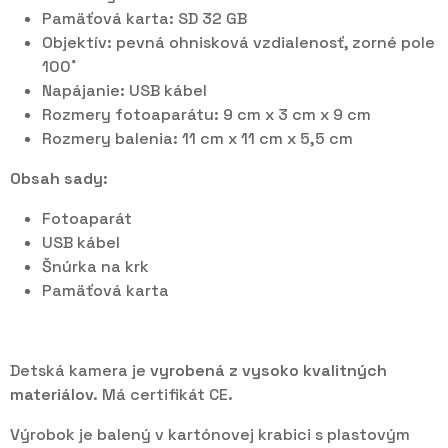
Pamäťová karta: SD 32 GB
Objektív: pevná ohnisková vzdialenosť, zorné pole
100˚
Napájanie: USB kábel
Rozmery fotoaparátu: 9 cm x 3 cm x 9 cm
Rozmery balenia: 11 cm x 11 cm x 5,5 cm
Obsah sady:
Fotoaparát
USB kábel
Šnúrka na krk
Pamäťová karta
Detská kamera je
vyrobená z vysoko kvalitných
materiálov.
Má certifikát CE.
Výrobok je balený v kartónovej krabici s plastovým