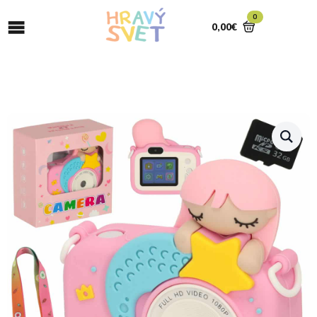
0
0,00
€