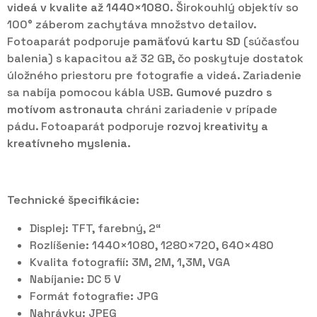
videá v kvalite až 1440×1080.
Širokouhlý objektív so
100° záberom zachytáva množstvo detailov.
Fotoaparát podporuje
pamäťovú kartu SD
(súčasťou
balenia) s kapacitou až 32 GB, čo poskytuje dostatok
úložného priestoru pre fotografie a videá. Zariadenie
sa nabíja pomocou kábla USB.
Gumové puzdro s
motívom astronauta
chráni zariadenie v prípade
pádu. Fotoaparát podporuje
rozvoj kreativity a
kreatívneho myslenia.
Technické špecifikácie:
Displej: TFT, farebný, 2“
Rozlíšenie: 1440×1080, 1280×720, 640×480
Kvalita fotografií: 3M, 2M, 1,3M, VGA
Nabíjanie: DC 5 V
Formát fotografie: JPG
Nahrávky: JPEG