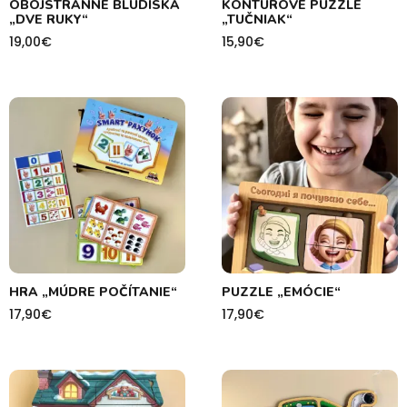
OBOJSTRANNÉ BLUDISKÁ
KONTÚROVÉ PUZZLE
„DVE RUKY“
„TUČNIAK“
19,00
€
15,90
€
HRA „MÚDRE POČÍTANIE“
PUZZLE „EMÓCIE“
17,90
€
17,90
€