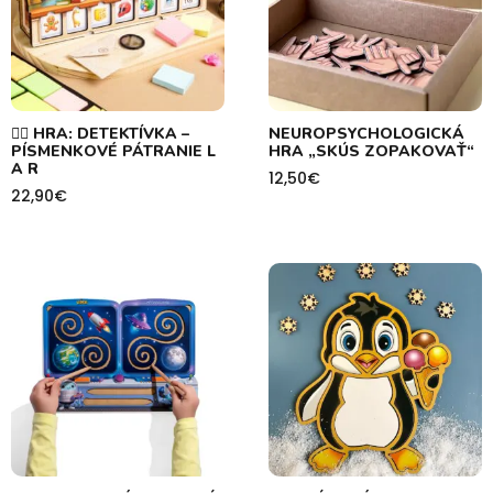
🕵️‍♀️ HRA: DETEKTÍVKA –
NEUROPSYCHOLOGICKÁ
PÍSMENKOVÉ PÁTRANIE L
HRA „SKÚS ZOPAKOVAŤ“
A R
12,50
€
22,90
€