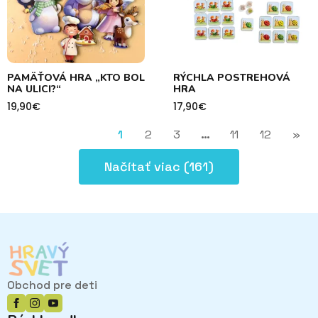
PAMÄŤOVÁ HRA „KTO BOL
RÝCHLA POSTREHOVÁ
NA ULICI?“
HRA
19,90
€
17,90
€
1
2
3
…
11
12
»
Načítať viac (161)
Obchod pre deti