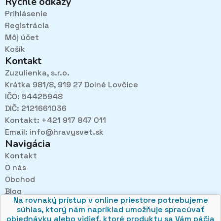
Rýchle odkazy
Prihlásenie
Registrácia
Môj účet
Košík
Kontakt
Zuzulienka, s.r.o.
Krátka 981/8, 919 27 Dolné Lovčice
IČO: 54425948
DIČ: 2121661036
Kontakt: +421 917 847 011
Email:
info@hravysvet.sk
Navigácia
Kontakt
O nás
Pri návštevách kamenného obchodu pozorne
Obchod
načúvame malým aj veľkým, aby sme zistili, čo sa Vám
v obchode páči najviac a mohli sa tak posúvať vpred.
Blog
Na rovnaký prístup v online priestore potrebujeme
Obchodné podmienky
súhlas, ktorý nám napríklad umožňuje spracúvať
Ochrana osobných údajov
objednávky alebo vidieť, ktoré produkty sa Vám páčia