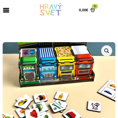
0
0,00
€