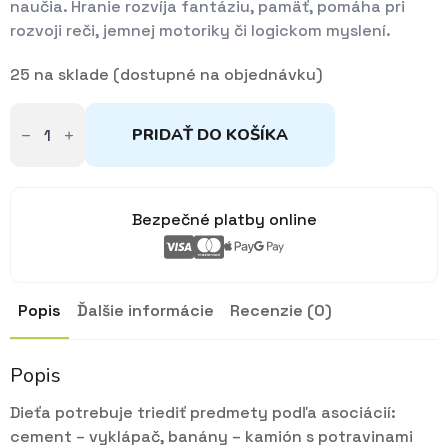
naučia. Hranie rozvíja fantáziu, pamäť, pomáha pri
rozvoji reči, jemnej motoriky či logickom myslení.
25 na sklade (dostupné na objednávku)
množstvo
Triedenie
PRIDAŤ DO KOŠÍKA
-
Nákladné
autá
Bezpečné platby online
Popis
Ďalšie informácie
Recenzie (0)
Popis
Dieťa potrebuje triediť predmety podľa asociácií:
cement – vyklápač, banány – kamión s potravinami