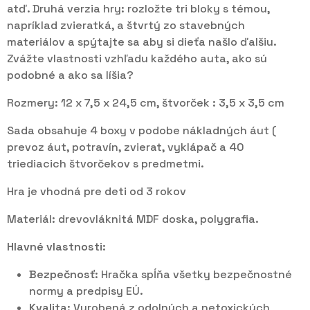
atď. Druhá verzia hry: rozložte tri bloky s témou,
napríklad zvieratká, a štvrtý zo stavebných
materiálov a spýtajte sa aby si dieťa našlo ďalšiu.
Zvážte vlastnosti vzhľadu každého auta, ako sú
podobné a ako sa líšia?
Rozmery: 12 x 7,5 x 24,5 cm, štvorček : 3,5 x 3,5 cm
Sada obsahuje 4 boxy v podobe nákladných áut (
prevoz áut, potravín, zvierat, vyklápač a 40
triediacich štvorčekov s predmetmi.
Hra je vhodná pre deti od 3 rokov
Materiál: drevovláknitá MDF doska, polygrafia.
Hlavné vlastnosti:
Bezpečnosť:
Hračka spĺňa všetky bezpečnostné
normy a predpisy EÚ.
Kvalita:
Vyrobená z odolných a netoxických