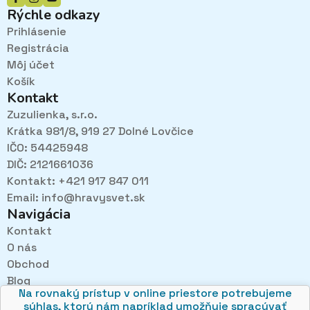
Rýchle odkazy
Prihlásenie
Registrácia
Môj účet
Košík
Kontakt
Zuzulienka, s.r.o.
Krátka 981/8, 919 27 Dolné Lovčice
IČO: 54425948
DIČ: 2121661036
Kontakt: +421 917 847 011
Email:
info@hravysvet.sk
Navigácia
Kontakt
O nás
Pri návštevách kamenného obchodu pozorne
Obchod
načúvame malým aj veľkým, aby sme zistili, čo sa Vám
v obchode páči najviac a mohli sa tak posúvať vpred.
Blog
Na rovnaký prístup v online priestore potrebujeme
Obchodné podmienky
súhlas, ktorý nám napríklad umožňuje spracúvať