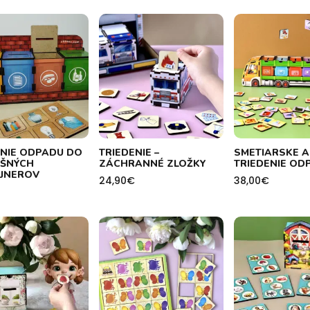
ENIE ODPADU DO
TRIEDENIE –
SMETIARSKE A
UŠNÝCH
ZÁCHRANNÉ ZLOŽKY
TRIEDENIE OD
JNEROV
24,90
€
38,00
€