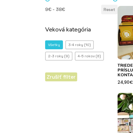
Cena
9€ - 38€
Reset
Veková kategória
Veková kategória
Všetky
3-4 roky
(10)
2-3 roky
(9)
4-5 rokov
(8)
TRIED
PRÍSL
KONTA
Zrušiť filter
24,90
€