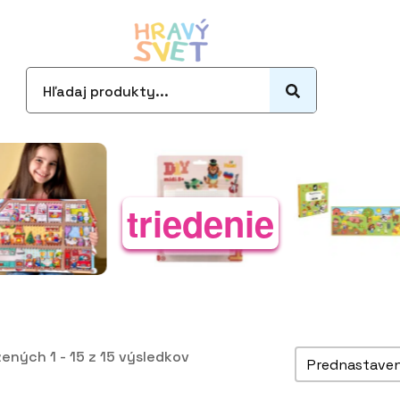
Search
for:
triedenie
Zoradiť pro
ených 1 - 15 z 15 výsledkov
Sort content