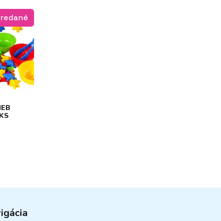
redané
IEB
KS
igácia