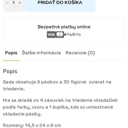
PRIDAŤ DO KOŠÍKA
a
ukladanie
-
Zvieratká
Bezpečné platby online
Popis
Ďalšie informácie
Recenzie (0)
Popis
Sada obsahuje 6 pásikov a 30 figúrok zvierat na
triedenie.
Hra sa skladá zo 4 zásuviek na triedenie vkladačiek
podľa farby, vzoru a 1 šuplíka, kde sú umiestnené
vkladacie pásiky.
Rozmery: 14,5 x 24 x 8 cm