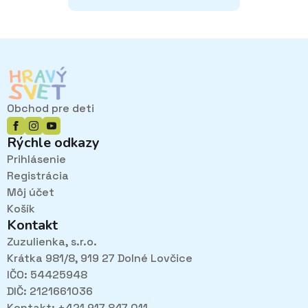
Obchod pre deti
Rýchle odkazy
Prihlásenie
Registrácia
Môj účet
Košík
Kontakt
Zuzulienka, s.r.o.
Krátka 981/8, 919 27 Dolné Lovčice
IČO: 54425948
DIČ: 2121661036
Kontakt: +421 917 847 011