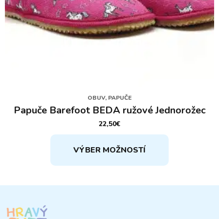
OBUV, PAPUČE
Papuče Barefoot BEDA ružové Jednorožec
22,50
€
Tento
VÝBER MOŽNOSTÍ
produkt
má
viacero
variantov.
Možnosti
si