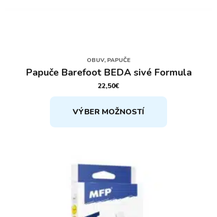
OBUV, PAPUČE
Papuče Barefoot BEDA sivé Formula
22,50
€
Tento
VÝBER MOŽNOSTÍ
produkt
má
viacero
variantov.
Možnosti
si
môžete
vybrať
na