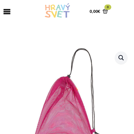
0
0,00
€