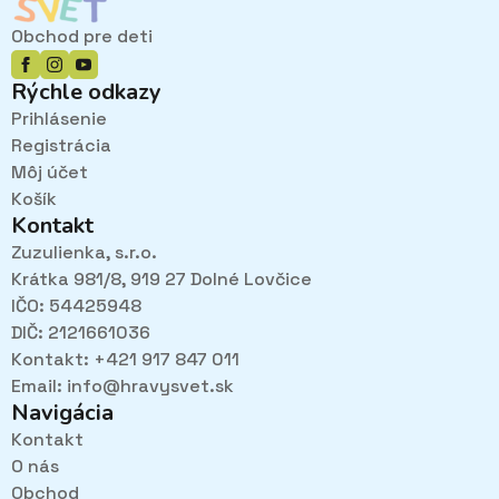
môžete
vybrať
Obchod pre deti
na
stránke
Rýchle odkazy
produktu.
Prihlásenie
Registrácia
Môj účet
Košík
Kontakt
Zuzulienka, s.r.o.
Krátka 981/8, 919 27 Dolné Lovčice
IČO: 54425948
DIČ: 2121661036
Kontakt: +421 917 847 011
Email:
info@hravysvet.sk
Navigácia
Kontakt
O nás
Pri návštevách kamenného obchodu pozorne
Obchod
načúvame malým aj veľkým, aby sme zistili, čo sa Vám