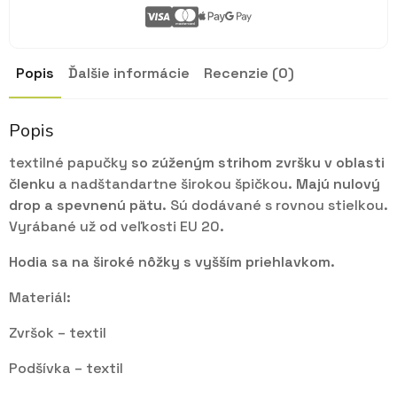
SPEVNENÁ
Päta
Popis
Ďalšie informácie
Recenzie (0)
Popis
textilné papučky
so zúženým strihom zvršku v oblasti
členku
a nadštandartne širokou špičkou.
Majú nulový
drop a spevnenú pätu.
Sú dodávané s rovnou stielkou.
Vyrábané už od veľkosti EU 20.
Hodia sa na široké nôžky s vyšším priehlavkom.
Materiál:
Zvršok – textil
Podšívka – textil