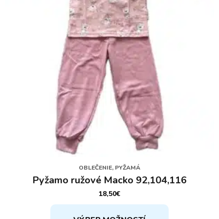
OBLEČENIE, PYŽAMÁ
Pyžamo ružové Macko 92,104,116
18,50
€
Tento