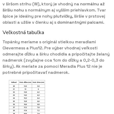
v širšom strihu (W), ktorý je vhodný na
normálnu až
širšiu nohu
s
normálnym aj vyšším priehlavkom. Tvar
špice je ideálny pre nohy
plutvičky
, širšie v prstovej
oblasti a užšie v členku aj s
dominantnými palcami
.
Veľkostná tabuľka
Topánky meriame s originál stielkou meradlami
Clevermess a Plus12. Pre výber vhodnej veľkosti
odmerajte dĺžku a šírku chodidla a pripočítajte želaný
nadmerok (zvyčajne cca 1cm do dĺžky a 0,2-0,3 do
šírky). Ak meriate za pomoci Meradla Plus 12 nie je
potrebné pripočítavať nadmerok.