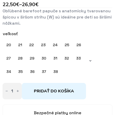
22,50
€
–
26,90
€
Price
Obľúbené barefoot papuče s anatomicky tvarovanou
range:
špicou v širšom strihu (W) sú ideálne pre deti so širšími
22,50€
nôžkami.
through
26,90€
veľkosť
20
21
22
23
24
25
26
27
28
29
30
31
32
33
34
35
36
37
38
množstvo
Papuče
PRIDAŤ DO KOŠÍKA
Barefoot
BEDA
užší
strih
20-
Bezpečné platby online
38