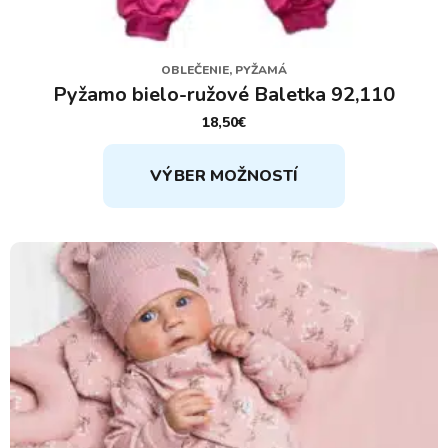
OBLEČENIE, PYŽAMÁ
Pyžamo bielo-ružové Baletka 92,110
18,50
€
Tento
VÝBER MOŽNOSTÍ
produkt
má
viacero
variantov.
Možnosti
si
môžete
vybrať
na
stránke
produktu.