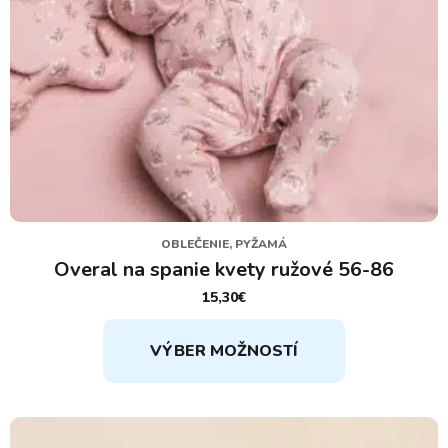
OBLEČENIE, PYŽAMÁ
Overal na spanie kvety ružové 56-86
15,30
€
Tento
VÝBER MOŽNOSTÍ
produkt
má
viacero
variantov.