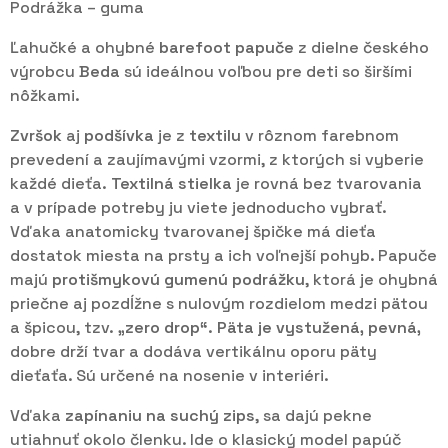
Podrážka – guma
Ľahučké a ohybné
barefoot papuče
z dielne českého
výrobcu
Beda
sú ideálnou voľbou pre deti so širšími
nôžkami.
Zvršok
aj
podšívka
je z
textilu
v rôznom farebnom
prevedení a zaujímavými vzormi, z ktorých si vyberie
každé dieťa.
Textilná stielka
je rovná bez tvarovania
a v prípade potreby ju viete jednoducho vybrať.
Vďaka anatomicky tvarovanej špičke má dieťa
dostatok miesta na prsty a ich voľnejší pohyb. Papuče
majú
protišmykovú gumenú podrážku
, ktorá je ohybná
priečne aj pozdĺžne s nulovým rozdielom medzi pätou
a špicou, tzv.
„zero drop“. Päta je vystužená, pevná,
dobre drží tvar a dodáva vertikálnu oporu päty
dieťaťa. Sú určené na nosenie v interiéri.
Vďaka
zapínaniu na suchý zips
, sa dajú pekne
utiahnuť okolo členku. Ide o klasický model papúč