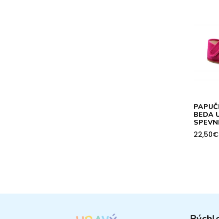
PAPUČ
BEDA U
SPEVN
22,50
€
Price
range:
22,50€
throug
26,90€
Rýchl