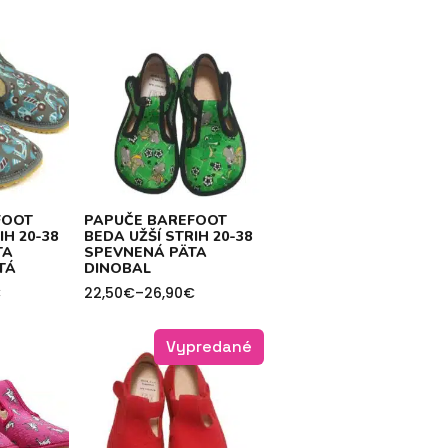
FOOT
PAPUČE BAREFOOT
IH 20-38
BEDA UŽŠÍ STRIH 20-38
TA
SPEVNENÁ PÄTA
TÁ
DINOBAL
€
22,50
€
–
26,90
€
Price
range:
22,50€
Vypredané
through
26,90€