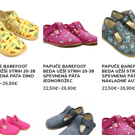
E BAREFOOT
PAPUČE BAREFOOT
PAPUČE BARE
ŽŠÍ STRIH 20-38
BEDA UŽŠÍ STRIH 20-38
BEDA UŽŠÍ STR
ENÁ PÄTA DINO
SPEVNENÁ PÄTA
SPEVNENÁ PÄ
JEDNOROŽEC
NÁKLADNÉ AU
–
26,90
€
22,50
€
–
26,90
€
22,50
€
–
26,90
Price
Price
range:
range:
h
22,50€
22,50€
through
through
26,90€
26,90€