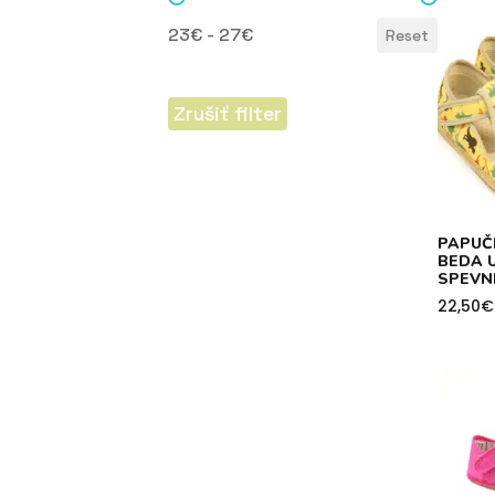
Cena
23€ - 27€
Reset
Zrušiť filter
PAPUČ
BEDA U
SPEVN
22,50
€
Price
range:
22,50€
throug
26,90€