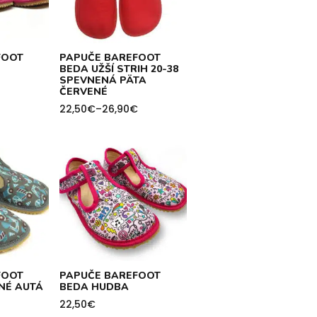
FOOT
PAPUČE BAREFOOT
BEDA UŽŠÍ STRIH 20-38
SPEVNENÁ PÄTA
ČERVENÉ
22,50
€
–
26,90
€
Price
range:
22,50€
through
26,90€
FOOT
PAPUČE BAREFOOT
NÉ AUTÁ
BEDA HUDBA
22,50
€