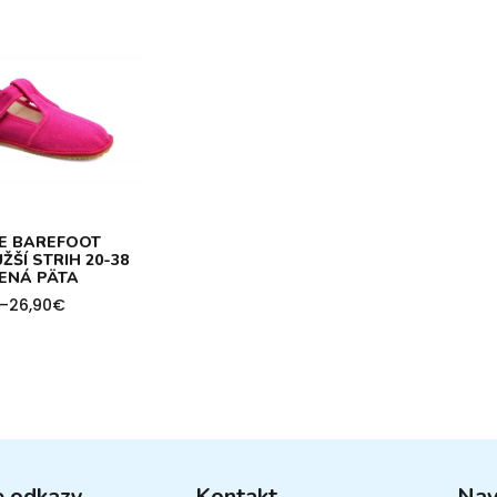
E BAREFOOT
ŽŠÍ STRIH 20-38
ENÁ PÄTA
–
26,90
€
h
e odkazy
Kontakt
Nav