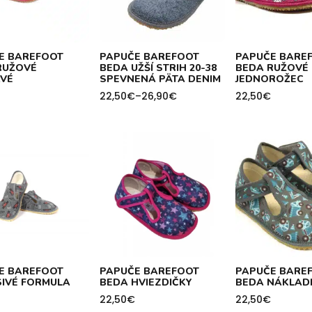
E BAREFOOT
PAPUČE BAREFOOT
PAPUČE BARE
RUŽOVÉ
BEDA UŽŠÍ STRIH 20-38
BEDA RUŽOVÉ
AVÉ
SPEVNENÁ PÄTA DENIM
JEDNOROŽEC
22,50
€
–
26,90
€
22,50
€
Price
range:
22,50€
through
26,90€
E BAREFOOT
PAPUČE BAREFOOT
PAPUČE BARE
SIVÉ FORMULA
BEDA HVIEZDIČKY
BEDA NÁKLAD
22,50
€
22,50
€