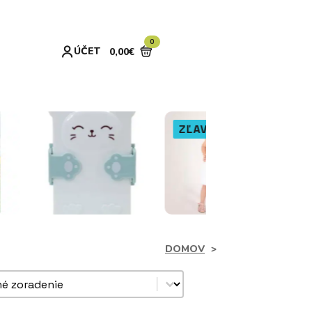
0
ÚČET
0,00
€
ZĽAVA!
DOMOV
dukty