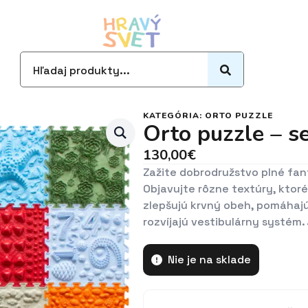
Search
for:
KATEGÓRIA:
ORTO PUZZLE
Orto puzzle – s
130,00
€
Zažite dobrodružstvo plné fan
Objavujte rôzne textúry, ktor
zlepšujú krvný obeh, pomáhajú
rozvíjajú vestibulárny systém.
Nie je na sklade