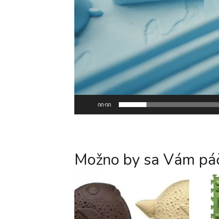
00:00
Možno by sa Vám páč