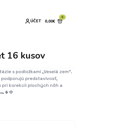
0
ÚČET
0,00
€
et 16 kusov
tázie s podložkami „Veselá zem“.
é podporujú predstavivosť,
 pri korekcii plochých nôh a
 🐊🌵🍓