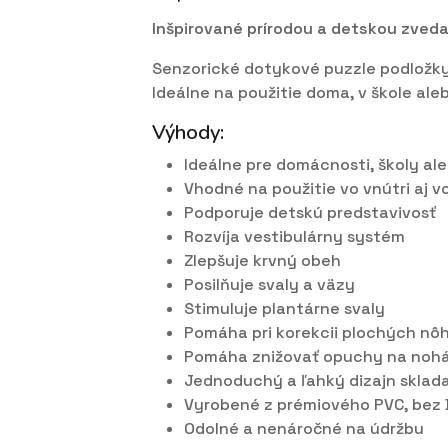
Inšpirované prírodou a detskou zved
Senzorické dotykové puzzle podložky 
Ideálne na použitie doma, v škole ale
Výhody:
Ideálne pre domácnosti, školy al
Vhodné na použitie vo vnútri aj v
Podporuje detskú predstavivosť
Rozvíja vestibulárny systém
Zlepšuje krvný obeh
Posilňuje svaly a väzy
Stimuluje plantárne svaly
Pomáha pri korekcii plochých nô
Pomáha znižovať opuchy na noh
Jednoduchý a ľahký dizajn sklad
Vyrobené z prémiového PVC, bez 
Odolné a nenáročné na údržbu