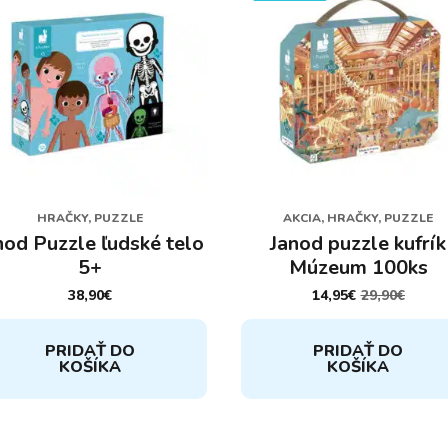
HRAČKY, PUZZLE
AKCIA, HRAČKY, PUZZLE
nod Puzzle ľudské telo
Janod puzzle kufrík
5+
Múzeum 100ks
38,90
€
14,95
€
29,90
€
PÔVODNÁ
AKTUÁLNA
CENA
CENA
BOLA:
JE:
PRIDAŤ DO
PRIDAŤ DO
29,90€.
14,95€.
KOŠÍKA
KOŠÍKA