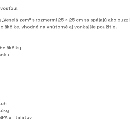
avosťou!
„Veselá zem“ s rozmermi 25 × 25 cm sa spájajú ako puzzl
bo škôlke, vhodné na vnútorné aj vonkajšie použitie.
ebo škôlky
onku
h
ách
ačky
BPA a ftalátov