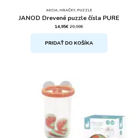
AKCIA, HRAČKY, PUZZLE
JANOD Drevené puzzle čísla PURE
14,95
€
29,90
€
PÔVODNÁ
AKTUÁLNA
CENA
CENA
BOLA:
JE:
PRIDAŤ DO KOŠÍKA
29,90€.
14,95€.