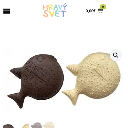
0
0,00
€