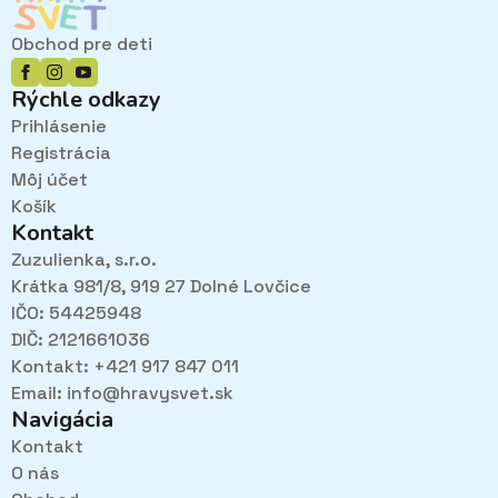
Obchod pre deti
Rýchle odkazy
Prihlásenie
Registrácia
Môj účet
Košík
Kontakt
Zuzulienka, s.r.o.
Krátka 981/8, 919 27 Dolné Lovčice
IČO: 54425948
DIČ: 2121661036
Kontakt: +421 917 847 011
Email:
info@hravysvet.sk
Navigácia
Kontakt
O nás