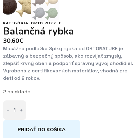
KATEGÓRIA:
ORTO PUZZLE
Balančná rybka
30,60
€
Masážna podložka Spiky rybka od ORTONATURE je
zábavný a bezpečný spôsob, ako rozvíjať zmysly,
zlepšiť krvný obeh a podporiť správny vývoj chodidiel.
Vyrobená z certifikovaných materiálov, vhodná pre
deti od 2 rokov.
2 na sklade
množstvo
Balančná
rybka
PRIDAŤ DO KOŠÍKA