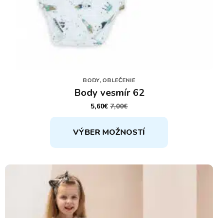
BODY, OBLEČENIE
Body vesmír 62
5,60
€
7,00
€
PÔVODNÁ
AKTUÁLNA
CENA
CENA
Tento
BOLA:
JE:
VÝBER MOŽNOSTÍ
7,00€.
5,60€.
produkt
má
viacero
variantov.
Možnosti
si
môžete
vybrať