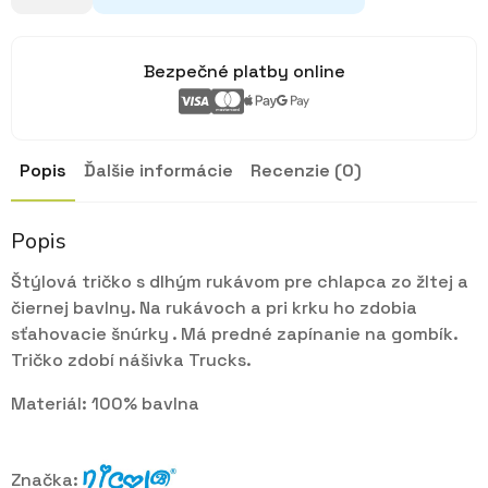
žlté
Trucks
92,110
Bezpečné platby online
Popis
Ďalšie informácie
Recenzie (0)
Popis
Štýlová tričko s dlhým rukávom pre chlapca zo žltej a
čiernej bavlny. Na rukávoch a pri krku ho zdobia
sťahovacie šnúrky . Má predné zapínanie na gombík.
Tričko zdobí nášivka Trucks.
Materiál: 100% bavlna
Značka: