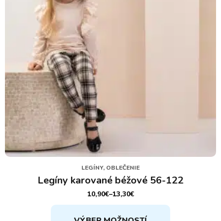
na
stránke
produktu.
LEGÍNY, OBLEČENIE
Legíny karované béžové 56-122
10,90
€
–
13,30
€
PRICE
RANGE:
Tento
10,90€
VÝBER MOŽNOSTÍ
THROUGH