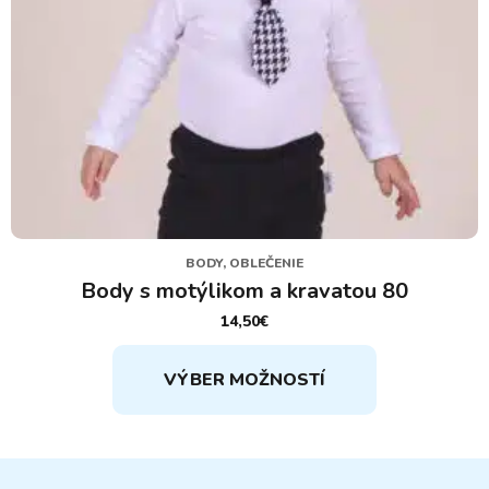
BODY, OBLEČENIE
Body s motýlikom a kravatou 80
14,50
€
Tento
VÝBER MOŽNOSTÍ
produkt
má
viacero
variantov.
Možnosti