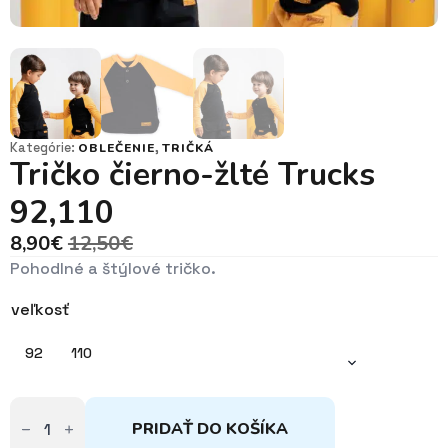
Kategórie:
,
OBLEČENIE
TRIČKÁ
Tričko čierno-žlté Trucks
92,110
8,90
€
12,50
€
Pôvodná
Aktuálna
Pohodlné a štýlové tričko.
cena
cena
bola:
je:
veľkosť
12,50€.
8,90€.
92
110
množstvo
Tričko
PRIDAŤ DO KOŠÍKA
čierno-