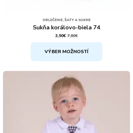
OBLEČENIE, ŠATY A SUKNE
Sukňa korálovo-biela 74
3,90
€
7,80
€
PÔVODNÁ
AKTUÁLNA
CENA
CENA
Tento
BOLA:
JE:
VÝBER MOŽNOSTÍ
7,80€.
3,90€.
produkt
má
viacero
variantov.
Možnosti
si
môžete
vybrať
na
stránke
produktu.