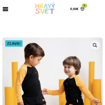
0
0,00
€
ZĽAVA!