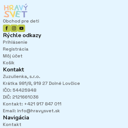
si
môžete
vybrať
Obchod pre deti
na
stránke
Rýchle odkazy
produktu.
Prihlásenie
Registrácia
Môj účet
Košík
Kontakt
Zuzulienka, s.r.o.
Krátka 981/8, 919 27 Dolné Lovčice
IČO: 54425948
DIČ: 2121661036
Kontakt: +421 917 847 011
Email:
info@hravysvet.sk
Navigácia
Kontakt