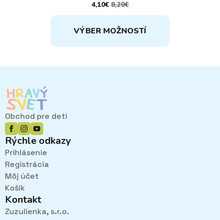
4,10
€
8,20
€
PÔVODNÁ
AKTUÁLNA
CENA
CENA
Tento
BOLA:
JE:
VÝBER MOŽNOSTÍ
8,20€.
4,10€.
produkt
má
viacero
variantov.
Možnosti
si
môžete
vybrať
Obchod pre deti
na
stránke
Rýchle odkazy
produktu.
Prihlásenie
Registrácia
Môj účet
Košík
Kontakt
Zuzulienka, s.r.o.