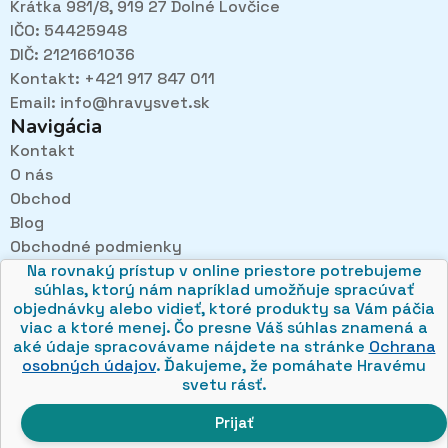
Krátka 981/8, 919 27 Dolné Lovčice
IČO: 54425948
DIČ: 2121661036
Kontakt: +421 917 847 011
Email:
info@hravysvet.sk
Navigácia
Kontakt
O nás
Obchod
Pri návštevách kamenného obchodu pozorne
Blog
načúvame malým aj veľkým, aby sme zistili, čo sa Vám
Obchodné podmienky
v obchode páči najviac a mohli sa tak posúvať vpred.
Na rovnaký prístup v online priestore potrebujeme
Ochrana osobných údajov
súhlas, ktorý nám napríklad umožňuje spracúvať
objednávky alebo vidieť, ktoré produkty sa Vám páčia
viac a ktoré menej. Čo presne Váš súhlas znamená a
aké údaje spracovávame nájdete na stránke
Ochrana
osobných údajov
. Ďakujeme, že pomáhate Hravému
© 2026 hravysvet.sk
svetu rásť.
🍪
Prijať