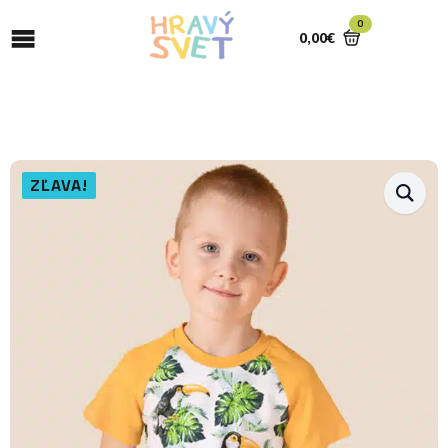
0
0,00
€
ZĽAVA!