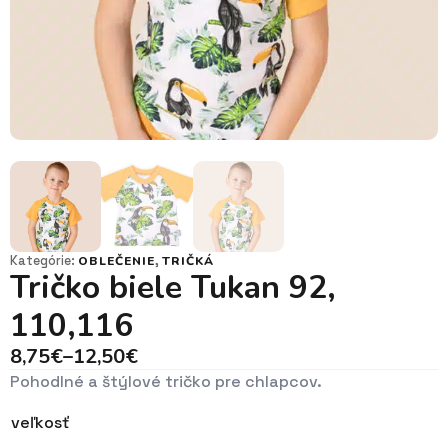
Kategórie:
,
OBLEČENIE
TRIČKÁ
Tričko biele Tukan 92,
110,116
8,75
€
–
12,50
€
Price
Pohodlné a štýlové tričko pre chlapcov.
range:
8,75€
veľkosť
through