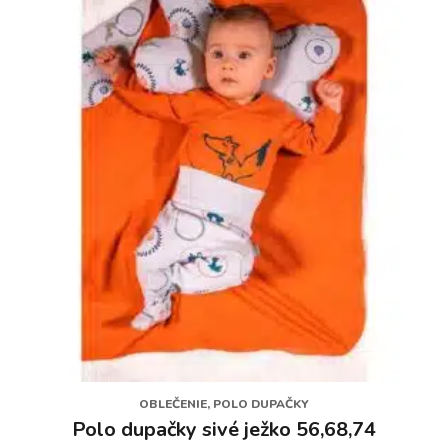
si
môžete
vybrať
na
stránke
produktu.
OBLEČENIE, POLO DUPAČKY
Polo dupačky sivé ježko 56,68,74