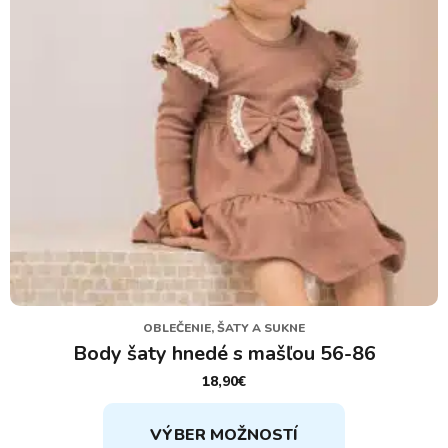
OBLEČENIE, ŠATY A SUKNE
Body šaty hnedé s mašľou 56-86
18,90
€
Tento
VÝBER MOŽNOSTÍ
produkt