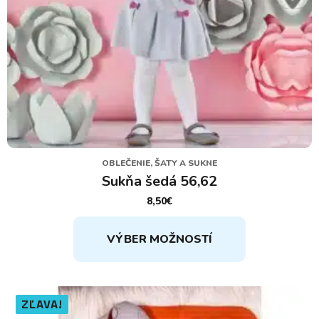
OBLEČENIE, ŠATY A SUKNE
Sukňa šedá 56,62
8,50
€
Tento
VÝBER MOŽNOSTÍ
produkt
má
viacero
variantov.
ZĽAVA!
Možnosti