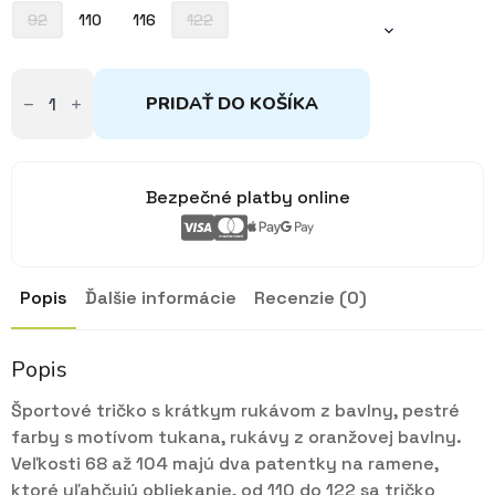
12,50€
92
110
116
122
množstvo
Tričko
PRIDAŤ DO KOŠÍKA
biele
Tukan
92,
110,116
Bezpečné platby online
Popis
Ďalšie informácie
Recenzie (0)
Popis
Športové tričko s krátkym rukávom z bavlny, pestré
farby s motívom tukana, rukávy z oranžovej bavlny.
Veľkosti 68 až 104 majú dva patentky na ramene,
ktoré uľahčujú obliekanie, od 110 do 122 sa tričko