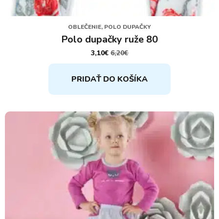
OBLEČENIE, POLO DUPAČKY
Polo dupačky ruže 80
3,10
€
6,20
€
PÔVODNÁ
AKTUÁLNA
CENA
CENA
BOLA:
JE:
PRIDAŤ DO KOŠÍKA
6,20€.
3,10€.