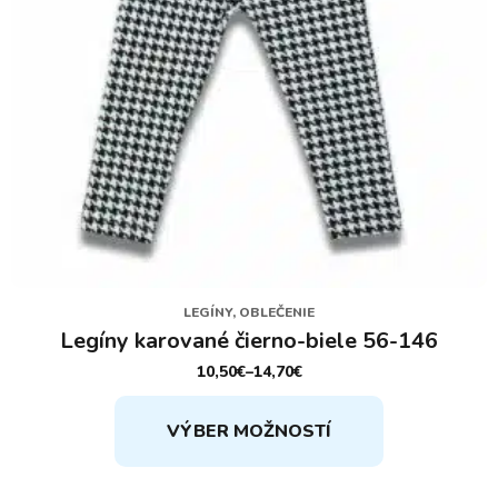
produktu.
LEGÍNY, OBLEČENIE
Legíny karované čierno-biele 56-146
10,50
€
–
14,70
€
PRICE
RANGE:
Tento
10,50€
VÝBER MOŽNOSTÍ
THROUGH
produkt
14,70€
má
viacero