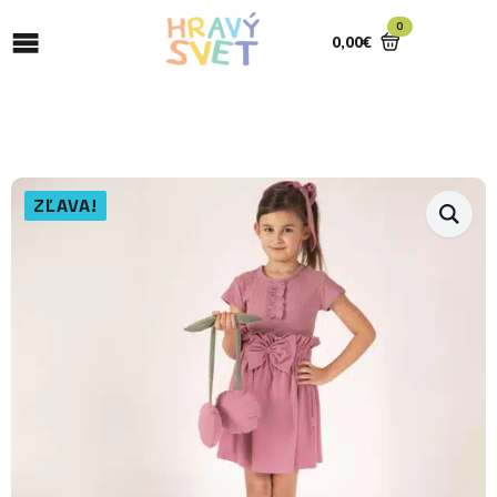
0
0,00
€
ZĽAVA!