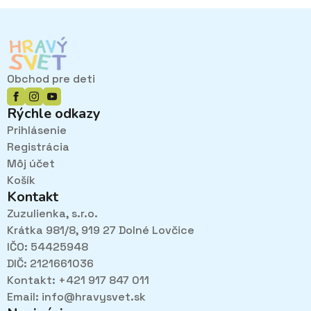
variantov.
Možnosti
si
môžete
vybrať
Obchod pre deti
na
stránke
Rýchle odkazy
produktu.
Prihlásenie
Registrácia
Môj účet
Košík
Kontakt
Zuzulienka, s.r.o.
Krátka 981/8, 919 27 Dolné Lovčice
IČO: 54425948
DIČ: 2121661036
Kontakt: +421 917 847 011
Email:
info@hravysvet.sk