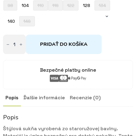
17,50€
98
104
110
116
122
128
134
140
146
množstvo
Sukňa
PRIDAŤ DO KOŠÍKA
staroružová
s
mašľou
104,
128,
Bezpečné platby online
140
Popis
Ďalšie informácie
Recenzie (0)
Popis
Štýlová sukňa vyrobená zo staroružovej bavlny.
Materiál je úplne bezpečný pre detskú pokožku. Tento