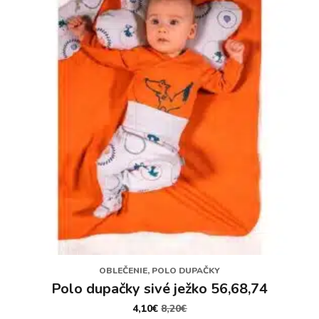
OBLEČENIE, POLO DUPAČKY
Polo dupačky sivé ježko 56,68,74
4,10
€
8,20
€
PÔVODNÁ
AKTUÁLNA