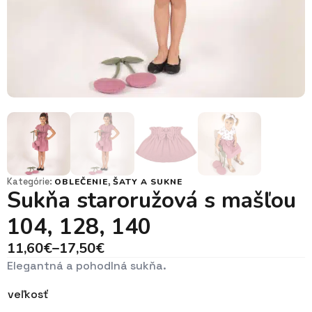
Kategórie:
,
OBLEČENIE
ŠATY A SUKNE
Sukňa staroružová s mašľou
104, 128, 140
11,60
€
–
17,50
€
Price
Elegantná a pohodlná sukňa.
range:
11,60€
veľkosť
through