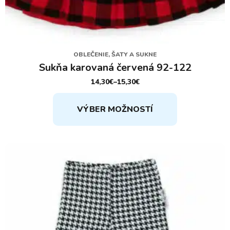
OBLEČENIE, ŠATY A SUKNE
Sukňa karovaná červená 92-122
14,30
€
–
15,30
€
PRICE
RANGE:
Tento
14,30€
VÝBER MOŽNOSTÍ
THROUGH
produkt
15,30€
má
viacero
variantov.
Možnosti
si
môžete
vybrať
na
stránke