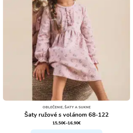
vybrať
na
stránke
produktu.
OBLEČENIE, ŠATY A SUKNE
Šaty ružové s volánom 68-122
15,50
€
–
16,90
€
PRICE
RANGE:
Tento