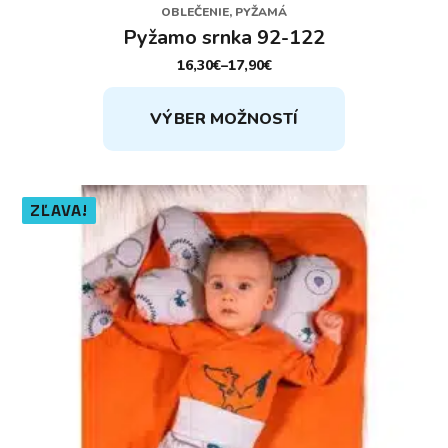
OBLEČENIE, PYŽAMÁ
Pyžamo srnka 92-122
16,30
€
–
17,90
€
PRICE
RANGE:
Tento
16,30€
VÝBER MOŽNOSTÍ
THROUGH
produkt
17,90€
má
viacero
variantov.
ZĽAVA!
Možnosti
si
môžete
vybrať
na
stránke
produktu.