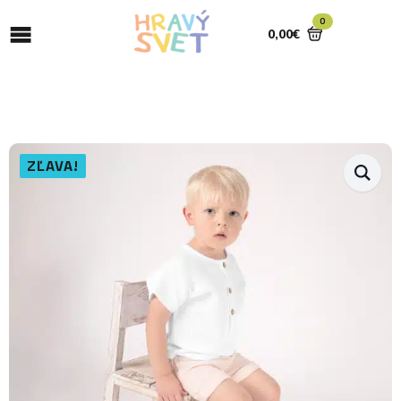
0
0,00
€
ZĽAVA!