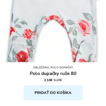
OBLEČENIE, POLO DUPAČKY
Polo dupačky ruže 80
3,10
€
6,20
€
PÔVODNÁ
AKTUÁLNA
CENA
CENA
BOLA:
JE:
PRIDAŤ DO KOŠÍKA
6,20€.
3,10€.