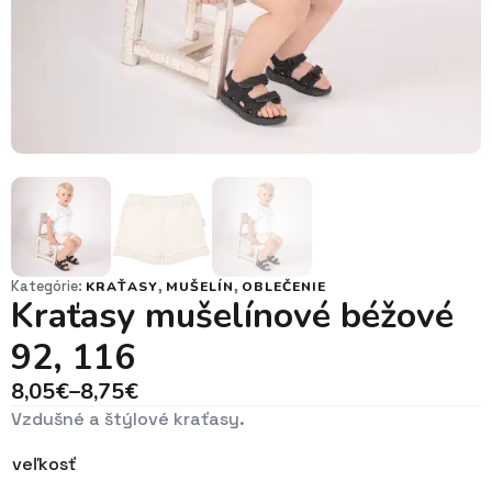
Kategórie:
,
,
KRAŤASY
MUŠELÍN
OBLEČENIE
Kraťasy mušelínové béžové
92, 116
8,05
€
–
8,75
€
Price
Vzdušné a štýlové kraťasy.
range:
8,05€
veľkosť
through