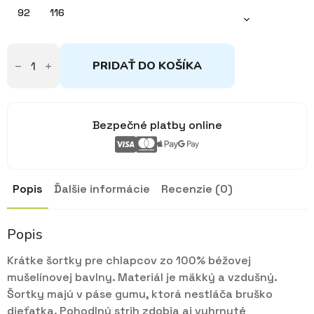
8,75€
92
116
množstvo
Kraťasy
PRIDAŤ DO KOŠÍKA
mušelínové
béžové
92,
116
Bezpečné platby online
Popis
Ďalšie informácie
Recenzie (0)
Popis
Krátke šortky pre chlapcov zo 100% béžovej
mušelínovej bavlny. Materiál je mäkký a vzdušný.
Šortky majú v páse gumu, ktorá nestláča bruško
dieťatka. Pohodlný strih zdobia aj vyhrnuté