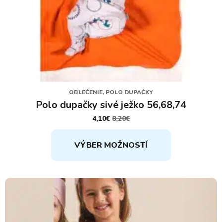
OBLEČENIE, POLO DUPAČKY
Polo dupačky sivé ježko 56,68,74
4,10
€
8,20
€
PÔVODNÁ
AKTUÁLNA
CENA
CENA
Tento
BOLA:
JE:
VÝBER MOŽNOSTÍ
8,20€.
4,10€.
produkt
má
viacero
variantov.
Možnosti
si
môžete