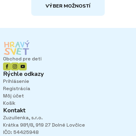
15,50€
VÝBER MOŽNOSTÍ
THROUGH
produkt
16,90€
má
viacero
variantov.
Možnosti
si
môžete
vybrať
Obchod pre deti
na
stránke
Rýchle odkazy
produktu.
Prihlásenie
Registrácia
Môj účet
Košík
Kontakt
Zuzulienka, s.r.o.
Krátka 981/8, 919 27 Dolné Lovčice
IČO: 54425948