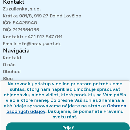
Kontakt
Zuzulienka, s.r.o.
Krátka 981/8, 919 27 Dolné Lovčice
IČO: 54425948
DIČ: 2121661036
Kontakt: +421 917 847 011
Email:
info@hravysvet.sk
Navigácia
Kontakt
O nás
Pri návštevách kamenného obchodu pozorne
Obchod
načúvame malým aj veľkým, aby sme zistili, čo sa Vám
v obchode páči najviac a mohli sa tak posúvať vpred.
Blog
Na rovnaký prístup v online priestore potrebujeme
Obchodné podmienky
súhlas, ktorý nám napríklad umožňuje spracúvať
Ochrana osobných údajov
objednávky alebo vidieť, ktoré produkty sa Vám páčia
viac a ktoré menej. Čo presne Váš súhlas znamená a
aké údaje spracovávame nájdete na stránke
Ochrana
osobných údajov
. Ďakujeme, že pomáhate Hravému
svetu rásť.
© 2026 hravysvet.sk
🍪
Prijať