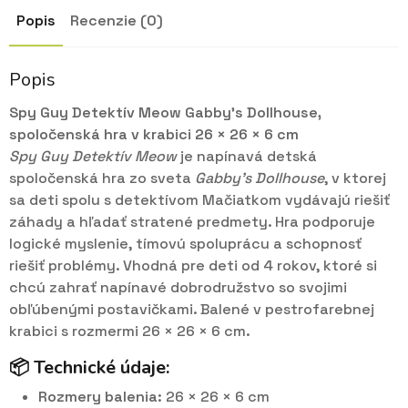
Popis
Recenzie (0)
Popis
Spy Guy Detektív Meow Gabby’s Dollhouse,
spoločenská hra v krabici 26 × 26 × 6 cm
Spy Guy Detektív Meow
je napínavá detská
spoločenská hra zo sveta
Gabby’s Dollhouse
, v ktorej
sa deti spolu s detektívom Mačiatkom vydávajú riešiť
záhady a hľadať stratené predmety. Hra podporuje
logické myslenie, tímovú spoluprácu a schopnosť
riešiť problémy. Vhodná pre deti od 4 rokov, ktoré si
chcú zahrať napínavé dobrodružstvo so svojimi
obľúbenými postavičkami. Balené v pestrofarebnej
krabici s rozmermi 26 × 26 × 6 cm.
📦 Technické údaje:
Rozmery balenia:
26 × 26 × 6 cm