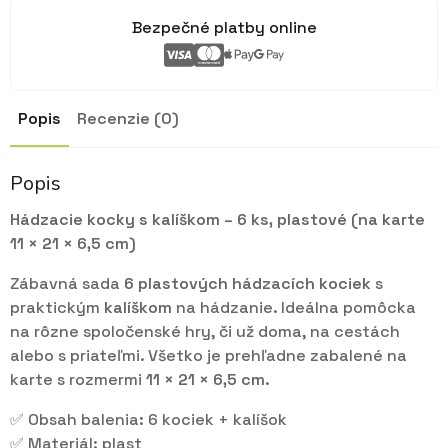
Bezpečné platby online
Popis
Recenzie (0)
Popis
Hádzacie kocky s kalíškom – 6 ks, plastové (na karte
11 × 21 × 6,5 cm)
Zábavná sada
6 plastových hádzacích kociek
s
praktickým
kalíškom
na hádzanie. Ideálna pomôcka
na rôzne spoločenské hry, či už doma, na cestách
alebo s priateľmi. Všetko je prehľadne zabalené na
karte s rozmermi
11 × 21 × 6,5 cm
.
✅ Obsah balenia: 6 kociek + kalíšok
✅ Materiál: plast