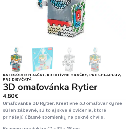
KATEGÓRIE:
HRAČKY
,
KREATÍVNE HRAČKY
,
PRE CHLAPCOV
,
PRE DIEVČATÁ
3D omaľovánka Rytier
4,80
€
Omaľovánka 3D Rytier.
Kreatívne 3D omaľovánky nie
sú len zábavné, sú to aj skvelé cvičenia, ktoré
prinášajú úžasné spomienky na pekné chvíle.
Rozmery produktu: 17 x 12 x 18 cm