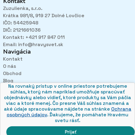
Kontakt
Zuzulienka, s.r.o.
Krátka 981/8, 919 27 Dolné Lovčice
IČO: 54425948
DIČ: 2121661036
Kontakt: +421 917 847 011
Email:
info@hravysvet.sk
Navigácia
Kontakt
O nás
Pri návštevách kamenného obchodu pozorne
Obchod
načúvame malým aj veľkým, aby sme zistili, čo sa Vám
v obchode páči najviac a mohli sa tak posúvať vpred.
Blog
Na rovnaký prístup v online priestore potrebujeme
Obchodné podmienky
súhlas, ktorý nám napríklad umožňuje spracúvať
Ochrana osobných údajov
objednávky alebo vidieť, ktoré produkty sa Vám páčia
viac a ktoré menej. Čo presne Váš súhlas znamená a
aké údaje spracovávame nájdete na stránke
Ochrana
osobných údajov
. Ďakujeme, že pomáhate Hravému
svetu rásť.
© 2026 hravysvet.sk
🍪
Prijať