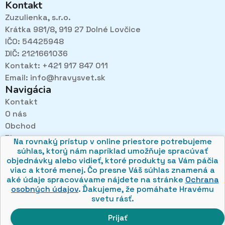
Kontakt
Zuzulienka, s.r.o.
Krátka 981/8, 919 27 Dolné Lovčice
IČO: 54425948
DIČ: 2121661036
Kontakt: +421 917 847 011
Email:
info@hravysvet.sk
Navigácia
Kontakt
Pri návštevách kamenného obchodu pozorne
O nás
načúvame malým aj veľkým, aby sme zistili, čo sa Vám
Obchod
v obchode páči najviac a mohli sa tak posúvať vpred.
Blog
Na rovnaký prístup v online priestore potrebujeme
Obchodné podmienky
súhlas, ktorý nám napríklad umožňuje spracúvať
objednávky alebo vidieť, ktoré produkty sa Vám páčia
Ochrana osobných údajov
viac a ktoré menej. Čo presne Váš súhlas znamená a
aké údaje spracovávame nájdete na stránke
Ochrana
osobných údajov
. Ďakujeme, že pomáhate Hravému
svetu rásť.
🍪
© 2026 hravysvet.sk
Prijať