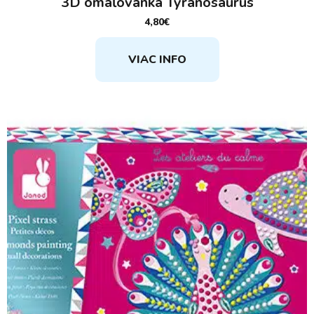
3D omaľovánka Tyranosaurus
4,80
€
VIAC INFO