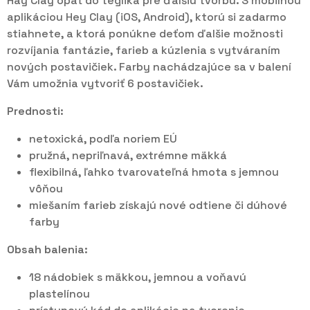
Hay Clay opäť do téglika pre ďalšiu tvorbu. S mobilnou
aplikáciou Hey Clay (iOS, Android), ktorú si zadarmo
stiahnete, a ktorá ponúkne deťom ďalšie možnosti
rozvíjania fantázie, farieb a kúzlenia s vytváraním
nových postavičiek. Farby nachádzajúce sa v balení
Vám umožnia vytvoriť 6 postavičiek.
Prednosti:
netoxická, podľa noriem EÚ
pružná, nepriľnavá, extrémne mäkká
flexibilná, ľahko tvarovateľná hmota s jemnou
vôňou
miešaním farieb získajú nové odtiene či dúhové
farby
Obsah balenia:
18 nádobiek s mäkkou, jemnou a voňavú
plastelínou