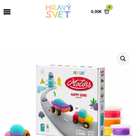
0
0,00
€