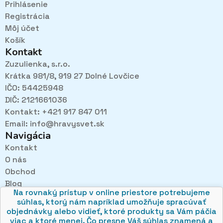
Prihlásenie
Registrácia
Môj účet
Košík
Kontakt
Zuzulienka, s.r.o.
Krátka 981/8, 919 27 Dolné Lovčice
IČO: 54425948
DIČ: 2121661036
Kontakt: +421 917 847 011
Email:
info@hravysvet.sk
Navigácia
Kontakt
O nás
Pri návštevách kamenného obchodu pozorne
Obchod
načúvame malým aj veľkým, aby sme zistili, čo sa Vám
v obchode páči najviac a mohli sa tak posúvať vpred.
Blog
Na rovnaký prístup v online priestore potrebujeme
Obchodné podmienky
súhlas, ktorý nám napríklad umožňuje spracúvať
Ochrana osobných údajov
objednávky alebo vidieť, ktoré produkty sa Vám páčia
viac a ktoré menej. Čo presne Váš súhlas znamená a