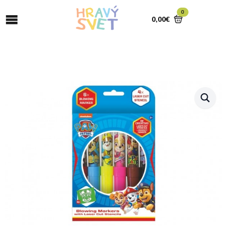
0
0,00
€