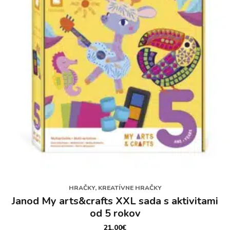
HRAČKY, KREATÍVNE HRAČKY
Janod My arts&crafts XXL sada s aktivitami
od 5 rokov
21,00
€