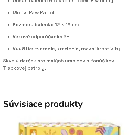
Obsah balenia:
6 fúkacích fixiek + šablóny
Motív:
Paw Patrol
Rozmery balenia:
12 × 19 cm
Vekové odporúčanie:
3+
Využitie:
tvorenie, kreslenie, rozvoj kreativity
Skvelý darček pre malých umelcov a fanúšikov
Tlapkovej patroly.
Súvisiace produkty