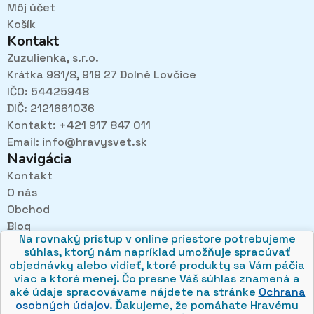
Môj účet
Košík
Kontakt
Zuzulienka, s.r.o.
Krátka 981/8, 919 27 Dolné Lovčice
IČO: 54425948
DIČ: 2121661036
Kontakt: +421 917 847 011
Email:
info@hravysvet.sk
Navigácia
Kontakt
O nás
Pri návštevách kamenného obchodu pozorne
Obchod
načúvame malým aj veľkým, aby sme zistili, čo sa Vám
v obchode páči najviac a mohli sa tak posúvať vpred.
Blog
Na rovnaký prístup v online priestore potrebujeme
Obchodné podmienky
súhlas, ktorý nám napríklad umožňuje spracúvať
Ochrana osobných údajov
objednávky alebo vidieť, ktoré produkty sa Vám páčia
viac a ktoré menej. Čo presne Váš súhlas znamená a
aké údaje spracovávame nájdete na stránke
Ochrana
osobných údajov
. Ďakujeme, že pomáhate Hravému