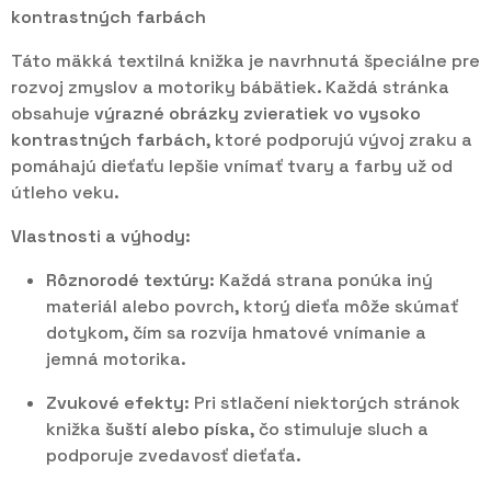
kontrastných farbách
Táto mäkká textilná knižka je navrhnutá špeciálne pre
rozvoj zmyslov a motoriky bábätiek. Každá stránka
obsahuje
výrazné obrázky zvieratiek vo vysoko
kontrastných farbách
, ktoré podporujú vývoj zraku a
pomáhajú dieťaťu lepšie vnímať tvary a farby už od
útleho veku.
Vlastnosti a výhody:
Rôznorodé textúry:
Každá strana ponúka iný
materiál alebo povrch, ktorý dieťa môže skúmať
dotykom, čím sa rozvíja hmatové vnímanie a
jemná motorika.
Zvukové efekty:
Pri stlačení niektorých stránok
knižka
šuští alebo píska
, čo stimuluje sluch a
podporuje zvedavosť dieťaťa.