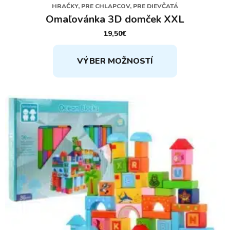
HRAČKY, PRE CHLAPCOV, PRE DIEVČATÁ
Omaľovánka 3D domček XXL
19,50
€
Tento
VÝBER MOŽNOSTÍ
produkt
má
viacero
variantov.
Možnosti
si
môžete
vybrať
na
stránke
produktu.