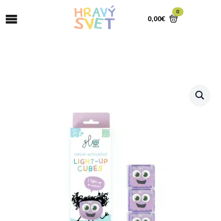
0
0,00
€