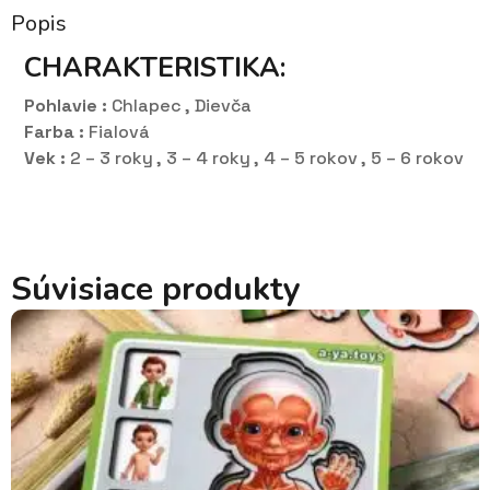
Popis
CHARAKTERISTIKA:
Pohlavie :
Chlapec , Dievča
Farba :
Fialová
Vek :
2 – 3 roky , 3 – 4 roky , 4 – 5 rokov , 5 – 6 rokov
Súvisiace produkty