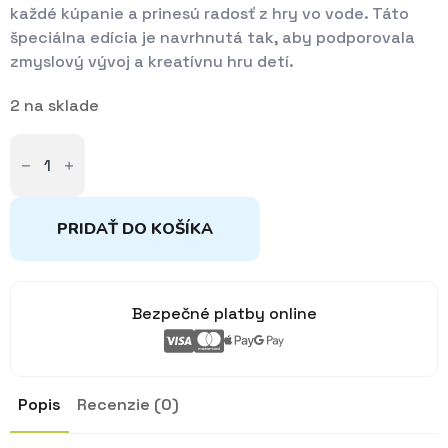
každé kúpanie a prinesú radosť z hry vo vode. Táto
špeciálna edícia je navrhnutá tak, aby podporovala
zmyslový vývoj a kreatívnu hru detí.
2 na sklade
množstvo
Figúrka
Lumi
a
2
senzorické
PRIDAŤ DO KOŠÍKA
svietiace
kocky
do
vody
Bezpečné platby online
Popis
Recenzie (0)