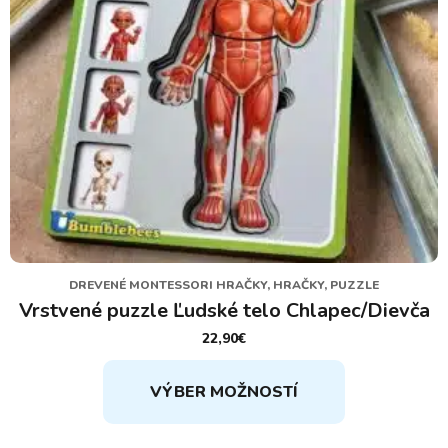
DREVENÉ MONTESSORI HRAČKY, HRAČKY, PUZZLE
Vrstvené puzzle Ľudské telo Chlapec/Dievča
22,90
€
Tento
VÝBER MOŽNOSTÍ
produkt
má
viacero