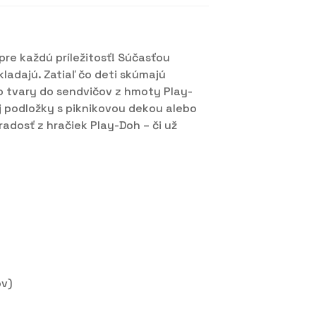
 pre každú príležitosť! Súčasťou
kladajú. Zatiaľ čo deti skúmajú
to tvary do sendvičov z hmoty Play-
j podložky s piknikovou dekou alebo
adosť z hračiek Play-Doh – či už
ov)