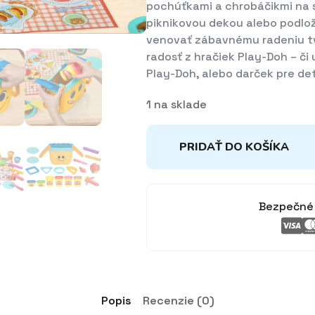
pochúťkami a chrobáčikmi na s
piknikovou dekou alebo podlož
venovať zábavnému radeniu tv
radosť z hračiek Play-Doh – či
Play-Doh, alebo darček pre det
1 na sklade
PRIDAŤ DO KOŠÍKA
Bezpečné 
Popis
Recenzie (0)