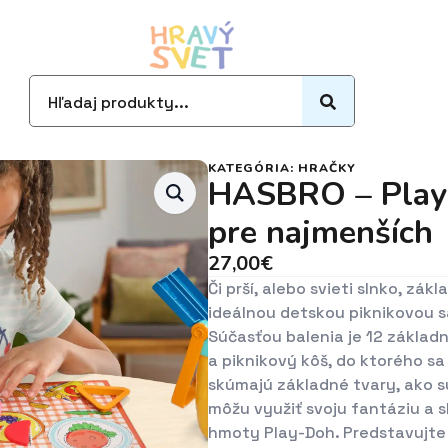
Search
for:
KATEGÓRIA:
HRAČKY
HASBRO – Play-
pre najmenších
27,00
€
Či prší, alebo svieti slnko, zák
ideálnou detskou piknikovou sa
Súčasťou balenia je 12 základn
a piknikový kôš, do ktorého sa 
skúmajú základné tvary, ako sú
môžu využiť svoju fantáziu a s
hmoty Play-Doh. Predstavujte 