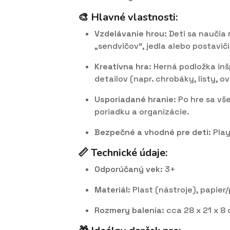
🎨 Hlavné vlastnosti:
Vzdelávanie hrou
: Deti sa naučia
„sendvičov“, jedla alebo postaviči
Kreatívna hra
: Herná podložka in
detailov (napr. chrobáky, listy, ov
Usporiadané hranie
: Po hre sa v
poriadku a organizácie.
Bezpečné a vhodné pre deti
: Pla
📏 Technické údaje:
Odporúčaný vek
: 3+
Materiál
: Plast (nástroje), papier
Rozmery balenia
: cca 28 x 21 x 8