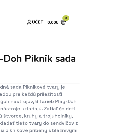
0
ÚČET
0,00
€
Doh Piknik sada
ladná sada Piknikové tvary je
dou pre každú príležitosť!
ých nástrojov, 6 farieb Play-Doh
nástroje ukladajú. Zatiaľ čo deti
 štvorce, kruhy a trojuholníky,
kladať tieto tvary do sendvičov z
si piknikové príbehy s bláznivými