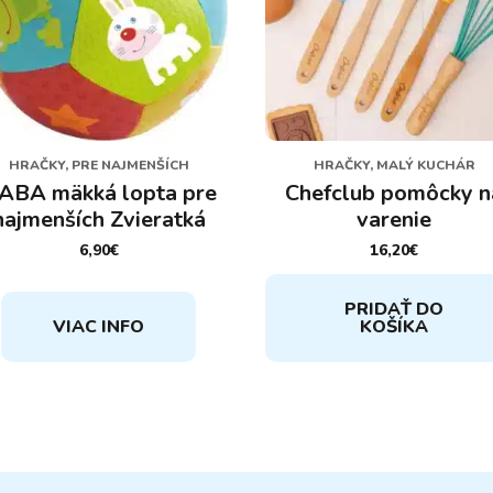
HRAČKY, PRE NAJMENŠÍCH
HRAČKY, MALÝ KUCHÁR
ABA mäkká lopta pre
Chefclub pomôcky n
najmenších Zvieratká
varenie
6,90
€
16,20
€
PRIDAŤ DO
VIAC INFO
KOŠÍKA