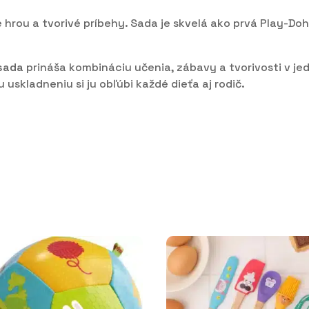
e hrou a tvorivé príbehy. Sada je skvelá ako prvá Play-D
 sada
prináša kombináciu učenia, zábavy a tvorivosti v j
skladneniu si ju obľúbi každé dieťa aj rodič.