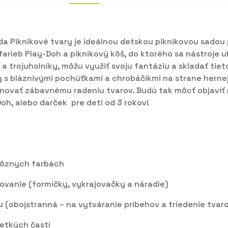
sada Piknikové tvary je ideálnou detskou piknikovou sadou
farieb Play-Doh a piknikový kôš, do ktorého sa nástroje u
 a trojuholníky, môžu využiť svoju fantáziu a skladať tie
hy s bláznivými pochúťkami a chrobáčikmi na strane herne
enovať zábavnému radeniu tvarov. Budú tak môcť objaviť r
oh, alebo darček pre deti od 3 rokov!
 rôznych farbách
ovanie (formičky, vykrajovačky a náradie)
u (obojstranná – na vytváranie príbehov a triedenie tvar
šetkých častí