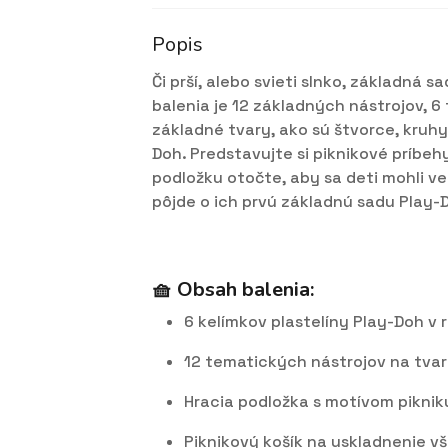
Popis
Či prší, alebo svieti slnko, základná 
balenia je 12 základných nástrojov, 6 
základné tvary, ako sú štvorce, kruhy
Doh. Predstavujte si piknikové príbe
podložku otočte, aby sa deti mohli v
pôjde o ich prvú základnú sadu Play-D
🧺 Obsah balenia:
6 kelímkov plastelíny Play-Doh v
12 tematických nástrojov na tvar
Hracia podložka s motívom piknik
Piknikový košík na uskladnenie v