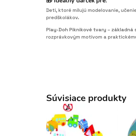
🎁 Ideálny darček pre:
Deti, ktoré milujú modelovanie, učeni
predškolákov.
Play-Doh Piknikové tvary – základná
rozprávkovým motívom a praktickému u
Súvisiace produkty