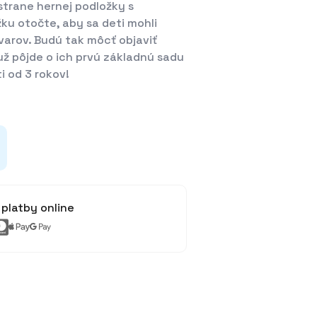
trane hernej podložky s
ku otočte, aby sa deti mohli
arov. Budú tak môcť objaviť
 už pôjde o ich prvú základnú sadu
i od 3 rokov!
platby online