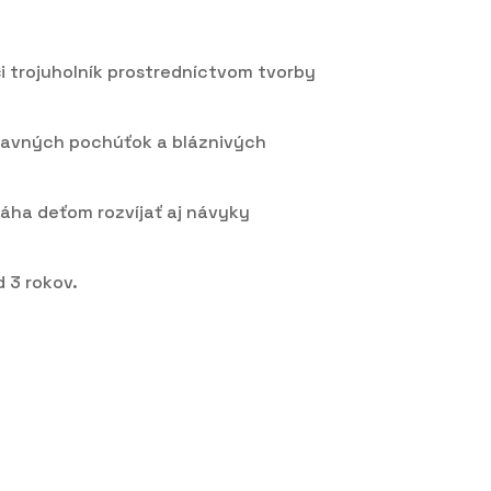
či trojuholník prostredníctvom tvorby
ábavných pochúťok a bláznivých
máha deťom rozvíjať aj návyky
 3 rokov.