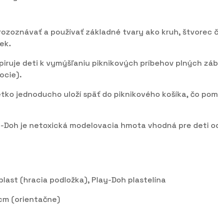
 rozoznávať a používať základné tvary ako kruh, štvorec 
ek.
špiruje deti k vymýšľaniu piknikových príbehov plných z
ocie).
šetko jednoducho uloží späť do piknikového košíka, čo po
y-Doh je netoxická modelovacia hmota vhodná pre deti od
/plast (hracia podložka), Play-Doh plastelína
 cm (orientačne)