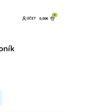
0
ÚČET
0,00
€
oník