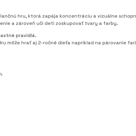
ančnú hru, ktorá zapája koncentráciu a vizuálne schopnost
enie a zároveň učí deti zoskupovať tvary a farby.
lastné pravidlá.
Hru môže hrať aj 2-ročné dieťa napríklad na párovanie fa
h