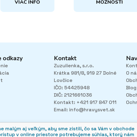
VIAC INFO
MOŽNOSTÍ
má
viacero
variantov.
Možnosti
si
môžete
vybrať
na
e odkazy
Kontakt
Nav
stránke
enie
Zuzulienka, s.r.o.
Kon
produktu.
ácia
Krátka 981/8, 919 27 Dolné
O ná
et
Lovčice
Obc
IČO: 54425948
Blog
DIČ: 2121661036
Obc
Kontakt: +421 917 847 011
Ochr
Email:
info@hravysvet.sk
alým aj veľkým, aby sme zistili, čo sa Vám v obchode
prístup v online priestore potrebujeme súhlas, ktorý nám