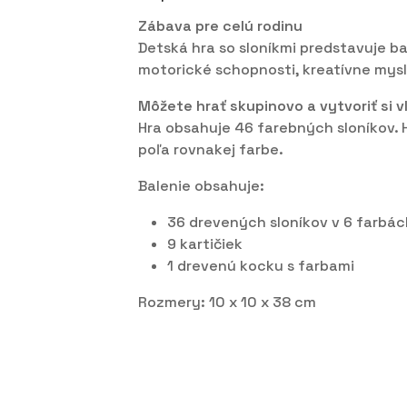
Zábava pre celú rodinu
Detská hra so sloníkmi predstavuje bal
motorické schopnosti, kreatívne mysl
Môžete hrať skupinovo a vytvoriť si v
Hra obsahuje 46 farebných sloníkov. 
poľa rovnakej farbe.
Balenie obsahuje:
36 drevených sloníkov v 6 farbác
9 kartičiek
1 drevenú kocku s farbami
Rozmery: 10 x 10 x 38 cm