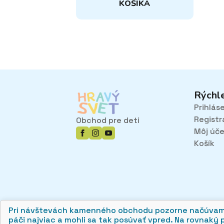
KOŠÍKA
Rýchl
Prihlás
Registr
Obchod pre deti
Môj úč
Košík
Pri návštevách kamenného obchodu pozorne načúvame m
páči najviac a mohli sa tak posúvať vpred. Na rovnaký 