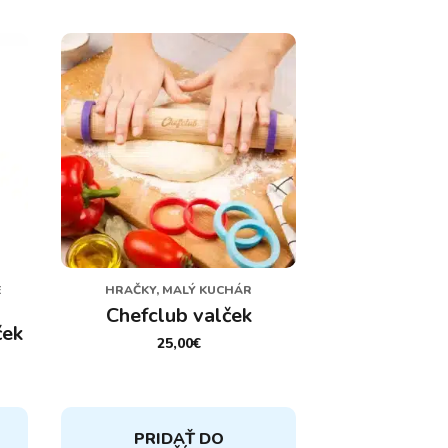
E
HRAČKY, MALÝ KUCHÁR
Chefclub valček
ček
25,00
€
PRIDAŤ DO