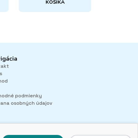
KOŠÍKA
igácia
takt
s
hod
hodné podmienky
ana osobných údajov