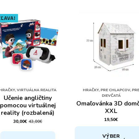
ZĽAVA!
HRAČKY, VIRTUÁLNA REALITA
HRAČKY, PRE CHLAPCOV, PR
DIEVČATÁ
Učenie angličtiny
Omaľovánka 3D dom
pomocou virtuálnej
XXL
reality (rozbalená)
19,50
€
30,00
€
43,00
€
PÔVODNÁ
AKTUÁLNA
CENA
CENA
Tento
BOLA:
JE:
VÝBER
produkt
43,00€.
30,00€.