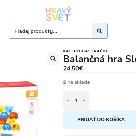
Search
for:
KATEGÓRIA:
HRAČKY
Balančná hra Sl
24,50
€
2 na sklade
množstvo
Balančná
hra
Sloník
PRIDAŤ DO KOŠÍKA