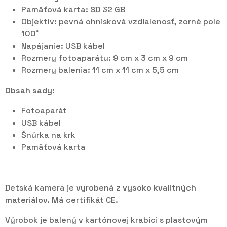
Pamäťová karta: SD 32 GB
Objektív: pevná ohnisková vzdialenosť, zorné pole
100˚
Napájanie: USB kábel
Rozmery fotoaparátu: 9 cm x 3 cm x 9 cm
Rozmery balenia: 11 cm x 11 cm x 5,5 cm
Obsah sady:
Fotoaparát
USB kábel
Šnúrka na krk
Pamäťová karta
Detská kamera je
vyrobená z vysoko kvalitných
materiálov.
Má certifikát CE.
Výrobok je balený v kartónovej krabici s plastovým