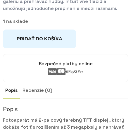
galériu a prehrávač hudby. Intuitívne tlačidlá
umožňujú jednoduché prepínanie medzi režimami.
1 na sklade
PRIDAŤ DO KOŠÍKA
Bezpečné platby online
Popis
Recenzie (0)
Popis
Fotoaparát má
2-palcový farebný TFT displej
, ktorý
dokáže fotiť s rozlíšením až 3 megapixely a
nahrávať