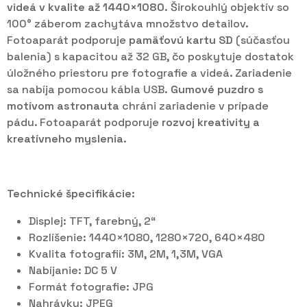
videá v kvalite až 1440×1080.
Širokouhlý objektív so
100° záberom zachytáva množstvo detailov.
Fotoaparát podporuje
pamäťovú kartu SD
(súčasťou
balenia) s kapacitou až 32 GB, čo poskytuje dostatok
úložného priestoru pre fotografie a videá. Zariadenie
sa nabíja pomocou kábla USB.
Gumové puzdro s
motívom astronauta
chráni zariadenie v prípade
pádu. Fotoaparát podporuje
rozvoj kreativity a
kreatívneho myslenia.
Technické špecifikácie:
Displej: TFT, farebný, 2“
Rozlíšenie: 1440×1080, 1280×720, 640×480
Kvalita fotografií: 3M, 2M, 1,3M, VGA
Nabíjanie: DC 5 V
Formát fotografie: JPG
Nahrávky: JPEG