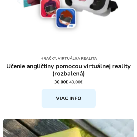
HRAČKY, VIRTUÁLNA REALITA
Učenie angličtiny pomocou virtuálnej reality
(rozbalená)
30,00
€
43,00
€
PÔVODNÁ
AKTUÁLNA
CENA
CENA
BOLA:
JE:
VIAC INFO
43,00€.
30,00€.