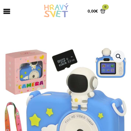
0
0,00
€