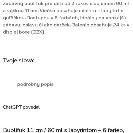
Zábavný bublifuk pre deti od 3 rokov s objemom 60 ml
a výškou 11 cm. Viečko obsahuje minihru – labyrint s
guľôčkou. Dostupný v 6 farbách, ideálny na vonkajšiu
zábavu, oslavy či ako darček. Balenie obsahuje 24 ks v
displej boxe (DBX).
Tvoje slová:
podrobny popis
ChatGPT povedal:
Bublifuk 11 cm / 60 ml s labyrintom – 6 farieb,