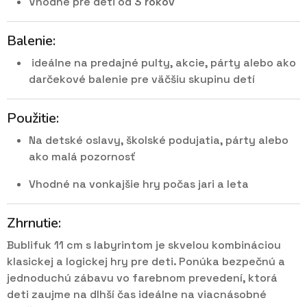
Vhodné pre deti od
3 rokov
Balenie:
ideálne na predajné pulty, akcie, párty alebo ako
darčekové balenie pre väčšiu skupinu detí
Použitie:
Na detské oslavy, školské podujatia, párty alebo
ako malá pozornosť
Vhodné na vonkajšie hry počas jari a leta
Zhrnutie:
Bublifuk 11 cm s labyrintom je skvelou kombináciou
klasickej a logickej hry pre deti. Ponúka bezpečnú a
jednoduchú zábavu vo farebnom prevedení, ktorá
deti zaujme na dlhší čas ideálne na viacnásobné