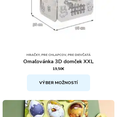
HRAČKY, PRE CHLAPCOV, PRE DIEVČATÁ
Omaľovánka 3D domček XXL
19,50
€
Tento
VÝBER MOŽNOSTÍ
produkt
má
viacero
variantov.
Možnosti
si