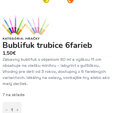
KATEGÓRIA:
HRAČKY
Bublifuk trubice 6farieb
1,50
€
Zábavný bublifuk s objemom 60 ml a výškou 11 cm
obsahuje na viečku minihru – labyrint s guľôčkou.
Vhodný pre deti od 3 rokov, dostupný v 6 farebných
variantoch. Ideálny na oslavy, vonkajšie hry alebo ako
malý darček.
7 na sklade
množstvo
Bublifuk
trubice