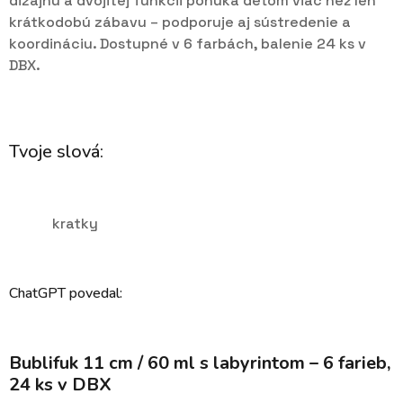
dizajnu a dvojitej funkcii ponúka deťom viac než len
krátkodobú zábavu – podporuje aj sústredenie a
koordináciu. Dostupné v 6 farbách, balenie 24 ks v
DBX.
Tvoje slová:
kratky
ChatGPT povedal:
Bublifuk 11 cm / 60 ml s labyrintom – 6 farieb,
24 ks v DBX