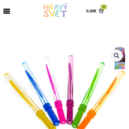
0
0,00
€