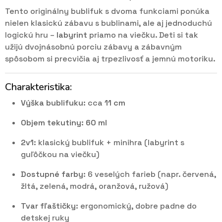
Tento originálny bublifuk s dvoma funkciami ponúka
nielen klasickú zábavu s bublinami, ale aj jednoduchú
logickú hru –
labyrint
priamo na viečku. Deti si tak
užijú dvojnásobnú porciu zábavy a zábavným
spôsobom si precvičia aj trpezlivosť a jemnú motoriku.
Charakteristika:
Výška bublifuku:
cca
11 cm
Objem tekutiny:
60 ml
2v1:
klasický bublifuk + minihra (labyrint s
guľôčkou na viečku)
Dostupné farby:
6 veselých farieb (napr. červená,
žltá, zelená, modrá, oranžová, ružová)
Tvar fľaštičky:
ergonomický, dobre padne do
detskej ruky