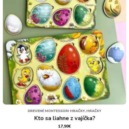
môžete
vybrať
na
stránke
produktu.
DREVENÉ MONTESSORI HRAČKY, HRAČKY
Kto sa liahne z vajíčka?
17,90
€