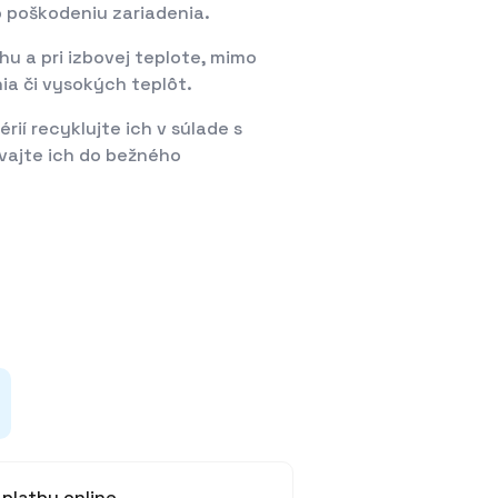
 poškodeniu zariadenia.
u a pri izbovej teplote, mimo
ia či vysokých teplôt.
rií recyklujte ich v súlade s
vajte ich do bežného
platby online