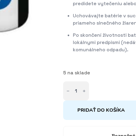
predídete vytečeniu alebo
Uchovávajte batérie v such
priameho slnečného žiaren
Po skončení životnosti baté
lokálnymi predpismi (nedá
komunálneho odpadu).
5 na sklade
množstvo
Batéria
AAA
10ks
PRIDAŤ DO KOŠÍKA
Bezpečné 