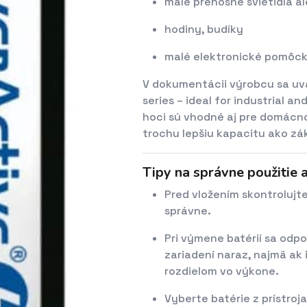
malé prenosné svietidlá a
hodiny, budíky
malé elektronické pomôc
V dokumentácii výrobcu sa uvá
series – ideal for industrial a
hoci sú vhodné aj pre domácnos
trochu lepšiu kapacitu ako zá
Tipy na správne použitie 
Pred vložením skontrolujte 
správne.
Pri výmene batérií sa odp
zariadení naraz, najmä ak 
rozdielom vo výkone.
Vyberte batérie z prístroj