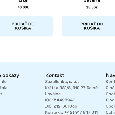
žlté
batérie
40,00
€
18,50
€
PRIDAŤ DO
PRIDAŤ DO
KOŠÍKA
KOŠÍKA
e odkazy
Kontakt
Nav
enie
Zuzulienka, s.r.o.
Kon
ácia
Krátka 981/8, 919 27 Dolné
O ná
et
Lovčice
Obc
IČO: 54425948
Blog
DIČ: 2121661036
Obc
Kontakt: +421 917 847 011
Ochr