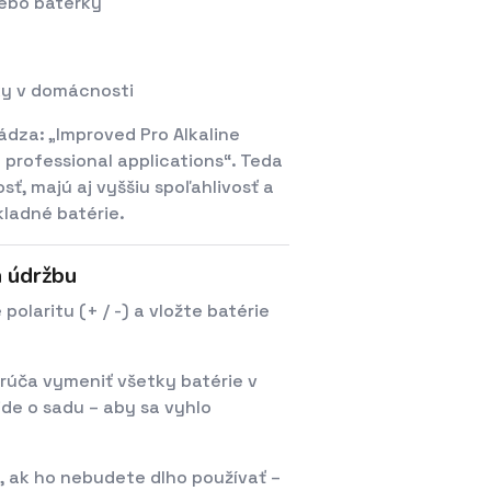
lebo baterky
ky v domácnosti
dza: „Improved Pro Alkaline
nd professional applications“. Teda
ť, majú aj vyššiu spoľahlivosť a
kladné batérie.
a údržbu
polaritu (+ / -) a vložte batérie
orúča vymeniť všetky batérie v
ide o sadu – aby sa vyhlo
a, ak ho nebudete dlho používať –