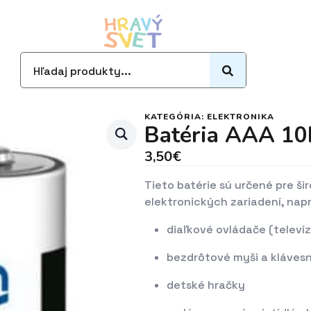
Search
for:
KATEGÓRIA:
ELEKTRONIKA
Batéria AAA 10
3,50
€
Tieto batérie sú určené pre š
elektronických zariadení, napr
diaľkové ovládače (televízi
bezdrôtové myši a kláves
detské hračky