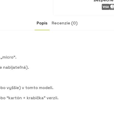
Popis
Recenzie (0)
 „micro“.
e nabíjateľná).
ebo vyššie) v tomto modeli.
bo “kartón + krabička” verzii.