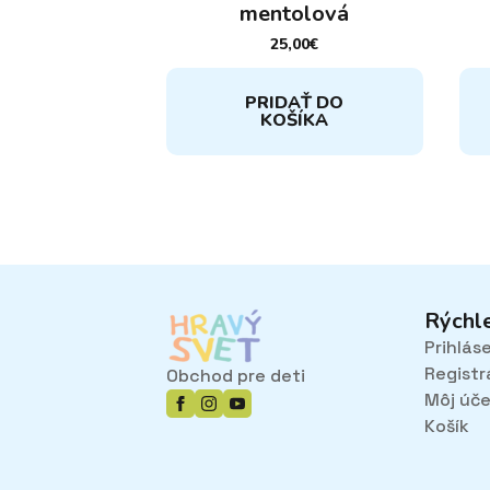
mentolová
25,00
€
PRIDAŤ DO
KOŠÍKA
Rýchl
Prihlás
Registr
Obchod pre deti
Môj úč
Košík