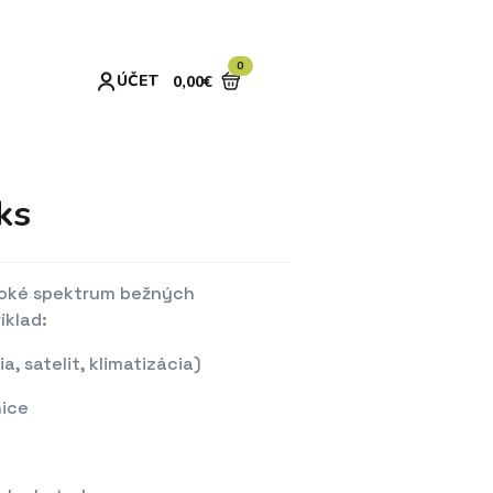
0
ÚČET
0,00
€
ks
iroké spektrum bežných
íklad:
a, satelit, klimatizácia)
nice