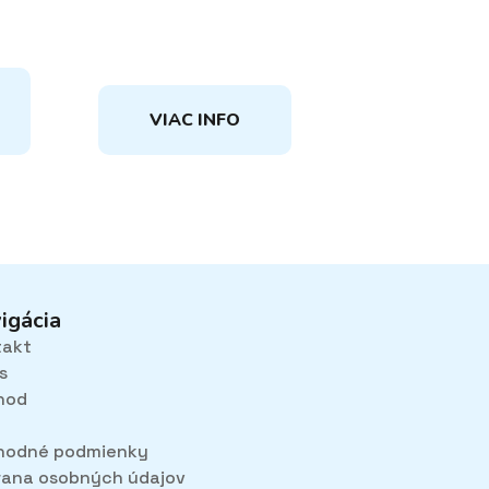
VIAC INFO
igácia
takt
s
hod
hodné podmienky
ana osobných údajov