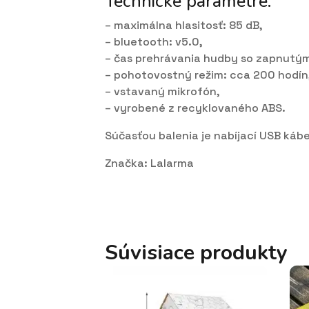
Technické parametre:
– maximálna hlasitosť: 85 dB,
– bluetooth: v5.0,
– čas prehrávania hudby so zapnutým
– pohotovostný režim: cca 200 hodín
– vstavaný mikrofón,
– vyrobené z recyklovaného ABS.
Súčasťou balenia je nabíjací USB káb
Značka: Lalarma
Súvisiace produkty