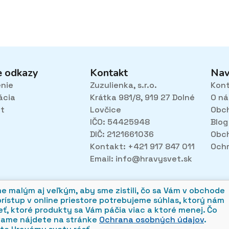
e odkazy
Kontakt
Nav
enie
Zuzulienka, s.r.o.
Kon
ácia
Krátka 981/8, 919 27 Dolné
O ná
et
Lovčice
Obc
IČO: 54425948
Blog
DIČ: 2121661036
Obc
Kontakt: +421 917 847 011
Ochr
Email:
info@hravysvet.sk
alým aj veľkým, aby sme zistili, čo sa Vám v obchode
prístup v online priestore potrebujeme súhlas, ktorý nám
ť, ktoré produkty sa Vám páčia viac a ktoré menej. Čo
vame nájdete na stránke
Ochrana osobných údajov
.