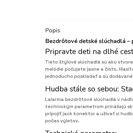
Popis
Bezdrôtové detské slúchadlá – 
Pripravte deti na dlhé ces
Tieto štýlové slúchadlá sú ako stvo
melódie počujete jasne a čisto. Hlasi
jednoducho poskladať a sú dodávané 
Hudba stále so sebou: Stač
Lalarma bezdrôtové slúchadlá v nád
technickým parametrom prinášajú skve
pripojiť jack konektor a užívať si hu
počas výletov.