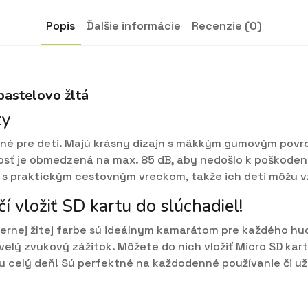
Popis
Ďalšie informácie
Recenzie (0)
pastelovo žltá
ty
rené pre deti. Majú krásny dizajn s mäkkým gumovým povr
tosť je obmedzená na max. 85 dB, aby nedošlo k poškodeni
s praktickým cestovným vreckom, takže ich deti môžu vz
í vložiť SD kartu do slúchadiel!
hernej žltej farbe sú ideálnym kamarátom pre každého 
lý zvukový zážitok. Môžete do nich vložiť Micro SD kar
dbu celý deň! Sú perfektné na každodenné používanie či u