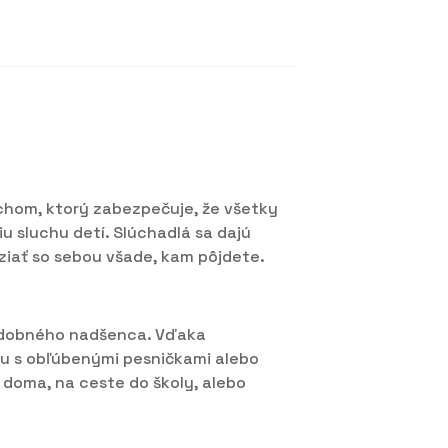
chom, ktorý zabezpečuje, že všetky
u sluchu detí. Slúchadlá sa dajú
iať so sebou všade, kam pôjdete.
hudobného nadšenca. Vďaka
tu s obľúbenými pesničkami alebo
ž doma, na ceste do školy, alebo