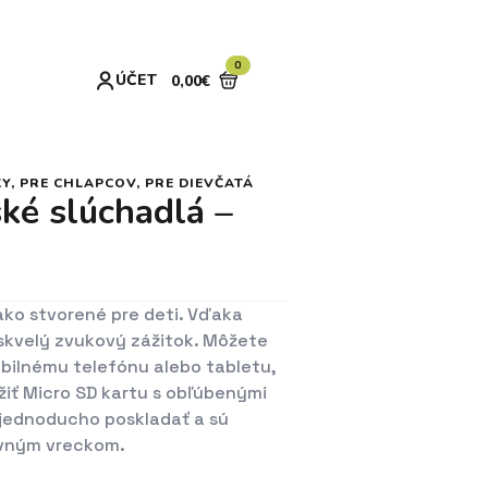
0
ÚČET
0,00
€
KY
,
PRE CHLAPCOV
,
PRE DIEVČATÁ
ké slúchadlá –
ako stvorené pre deti. Vďaka
 skvelý zvukový zážitok. Môžete
obilnému telefónu alebo tabletu,
žiť Micro SD kartu s obľúbenými
 jednoducho poskladať a sú
vným vreckom.