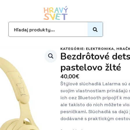
Search
for:
KATEGÓRIE:
ELEKTRONIKA
,
HRAČ
Bezdrôtové dets
pastelovo žlté
40,00
€
Štýlové slúchadlá Lalarma sú 
svojim vlastnostiam prinášajú
ich cez Bluetooth pripojiť k m
ale takisto do nich môžete vlo
pesničkami. Slúchadlá sa dajú
dodávané s praktickým cesto