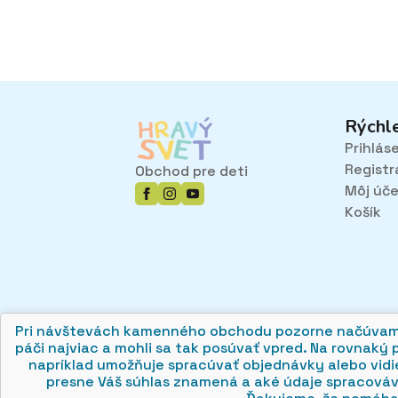
variantov.
Možnosti
si
môžete
vybrať
na
Rýchl
stránke
Prihlás
produktu.
Registr
Obchod pre deti
Môj úč
Košík
Pri návštevách kamenného obchodu pozorne načúvame m
páči najviac a mohli sa tak posúvať vpred. Na rovnaký 
napríklad umožňuje spracúvať objednávky alebo vidie
© 2026 hravysvet.sk
🍪
presne Váš súhlas znamená a aké údaje spracová