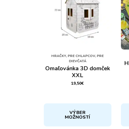
HRAČKY, PRE CHLAPCOV, PRE
DIEVČATÁ
H
Omaľovánka 3D domček
XXL
19,50
€
Tento
VÝBER
produkt
MOŽNOSTÍ
má
viacero