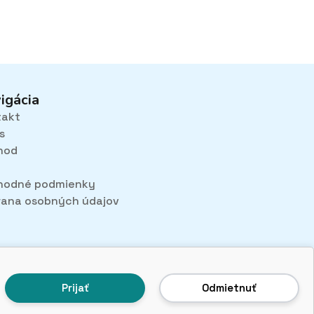
igácia
takt
s
hod
hodné podmienky
ana osobných údajov
Prijať
Odmietnuť