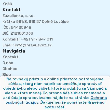
Košík
Kontakt
Zuzulienka, s.r.o.
Krátka 981/8, 919 27 Dolné Lovčice
IČO: 54425948
DIČ: 2121661036
Kontakt: +421 917 847 011
Email:
info@hravysvet.sk
Navigácia
Kontakt
O nás
Pri návštevách kamenného obchodu pozorne
Obchod
načúvame malým aj veľkým, aby sme zistili, čo sa Vám
v obchode páči najviac a mohli sa tak posúvať vpred.
Blog
Na rovnaký prístup v online priestore potrebujeme
Obchodné podmienky
súhlas, ktorý nám napríklad umožňuje spracúvať
Ochrana osobných údajov
objednávky alebo vidieť, ktoré produkty sa Vám páčia
viac a ktoré menej. Čo presne Váš súhlas znamená a
aké údaje spracovávame nájdete na stránke
Ochrana
osobných údajov
. Ďakujeme, že pomáhate Hravému
svetu rásť.