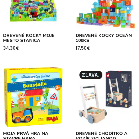
DREVENÉ KOCKY MOJE
DREVENÉ KOCKY OCEÁN
MESTO STANICA
100KS
34,30
€
17,50
€
ZĽAVA!
MOJA PRVÁ HRA NA
DREVENÉ CHODÍTKO A
STAVBE HABA
VOZÍK 2V1 JANOD