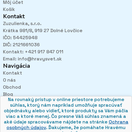
Môj účet
Košík
Kontakt
Zuzulienka, s.r.o.
Krátka 981/8, 919 27 Dolné Lovčice
IČO: 54425948
DIČ: 2121661036
Kontakt: +421 917 847 011
Email:
info@hravysvet.sk
Navigácia
Kontakt
O nás
Pri návštevách kamenného obchodu pozorne
Obchod
načúvame malým aj veľkým, aby sme zistili, čo sa Vám
v obchode páči najviac a mohli sa tak posúvať vpred.
Blog
Na rovnaký prístup v online priestore potrebujeme
Obchodné podmienky
súhlas, ktorý nám napríklad umožňuje spracúvať
Ochrana osobných údajov
objednávky alebo vidieť, ktoré produkty sa Vám páčia
viac a ktoré menej. Čo presne Váš súhlas znamená a
aké údaje spracovávame nájdete na stránke
Ochrana
osobných údajov
. Ďakujeme, že pomáhate Hravému