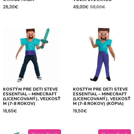
26,30
€
49,00
€
98,00
€
Pôvodná
Aktuálna
cena
cena
bola:
je:
98,00€.
49,00€.
KOSTÝM PRE DETI STEVE
KOSTÝM PRE DETI STEVE
ESSENTIAL – MINECRAFT
ESSENTIAL – MINECRAFT
(LICENCOVANÝ), VEĽKOSŤ
(LICENCOVANÝ), VEĽKOSŤ
M (7-8 ROKOV)
M (7-8 ROKOV) (KÓPIA)
16,60
€
19,50
€