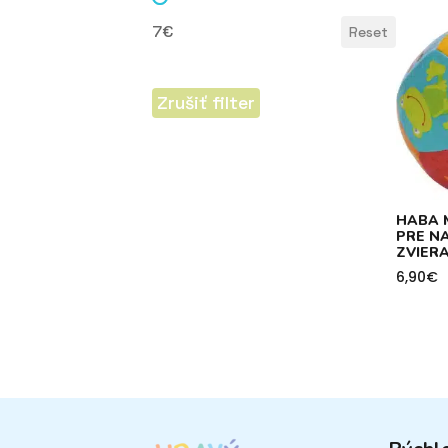
Cena
7€
Reset
Zrušiť filter
HABA 
PRE N
ZVIER
6,90
€