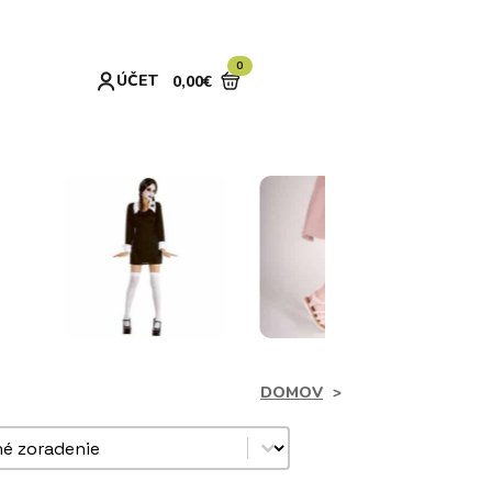
0
ÚČET
0,00
€
DOMOV
dukty