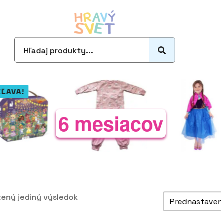
Search
for:
ZĽAVA!
6 mesiacov
Zoradiť pro
ený jediný výsledok
Sort content